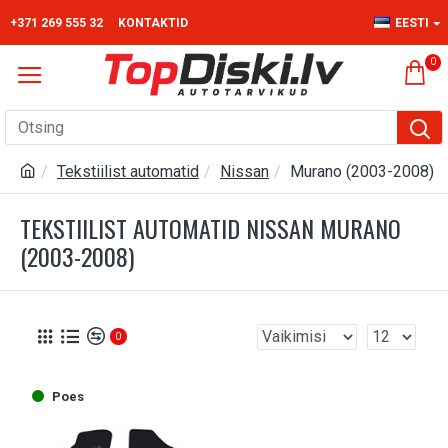
+371 269 555 32
KONTAKTID
EESTI
0
Tekstiilist automatid
Nissan
Murano (2003-2008)
TEKSTIILIST AUTOMATID NISSAN MURANO
(2003-2008)
0
Poes