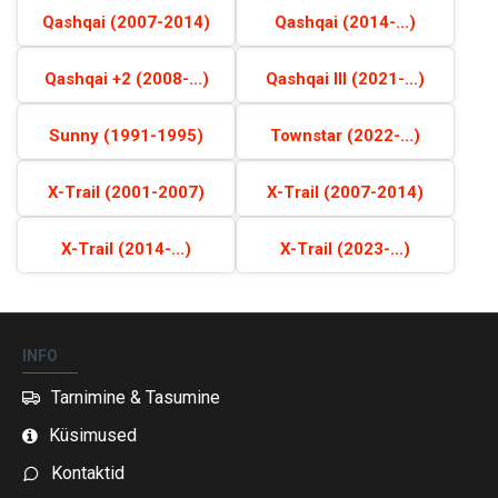
Qashqai (2007-2014)
Qashqai (2014-...)
Qashqai +2 (2008-...)
Qashqai III (2021-...)
Sunny (1991-1995)
Townstar (2022-...)
X-Trail (2001-2007)
X-Trail (2007-2014)
X-Trail (2014-...)
X-Trail (2023-...)
INFO
Tarnimine & Tasumine
Küsimused
Kontaktid