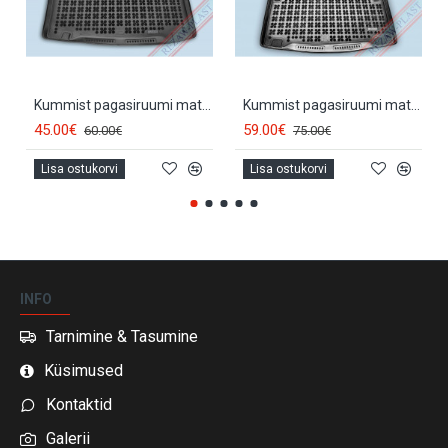
Kummist pagasiruumi matt VOLKSWAGEN CADDY (5s.)(2004-...) 231826
Kummist pagasiruumi matt VOLKSWAGEN CADDY MAXI (5d.)(2007-...) 231851
45.00€
59.00€
60.00€
75.00€
Lisa ostukorvi
Lisa ostukorvi
INFO
Tarnimine & Tasumine
Küsimused
Kontaktid
Galerii