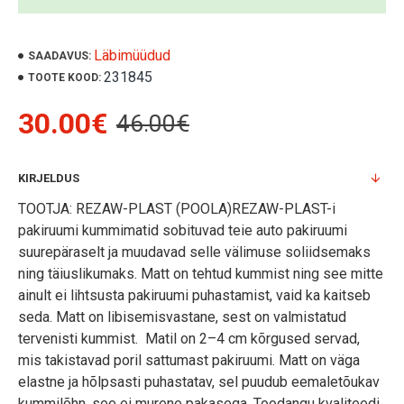
Läbimüüdud
SAADAVUS:
231845
TOOTE KOOD:
30.00€
46.00€
KIRJELDUS
TOOTJA: REZAW-PLAST (POOLA)REZAW-PLAST-i
pakiruumi kummimatid sobituvad teie auto pakiruumi
suurepäraselt ja muudavad selle välimuse soliidsemaks
ning täiuslikumaks. Matt on tehtud kummist ning see mitte
ainult ei lihtsusta pakiruumi puhastamist, vaid ka kaitseb
seda. Matt on libisemisvastane, sest on valmistatud
tervenisti kummist. Matil on 2–4 cm kõrgused servad,
mis takistavad poril sattumast pakiruumi. Matt on väga
elastne ja hõlpsasti puhastatav, sel puudub eemaletõukav
kummilõhn, see ei murene pakasega. Toodangu kvaliteedi