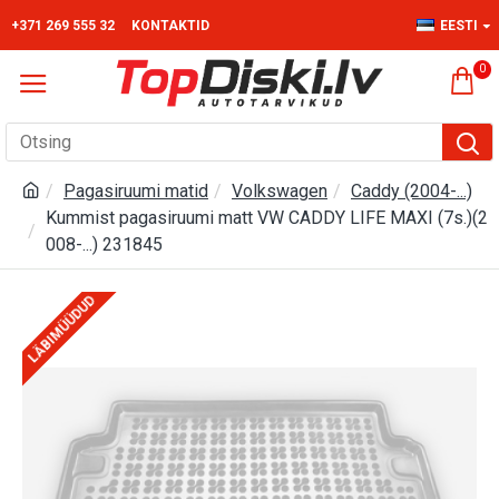
+371 269 555 32
KONTAKTID
EESTI
0
Pagasiruumi matid
Volkswagen
Caddy (2004-...)
Kummist pagasiruumi matt VW CADDY LIFE MAXI (7s.)(2
008-...) 231845
LÄBIMÜÜDUD