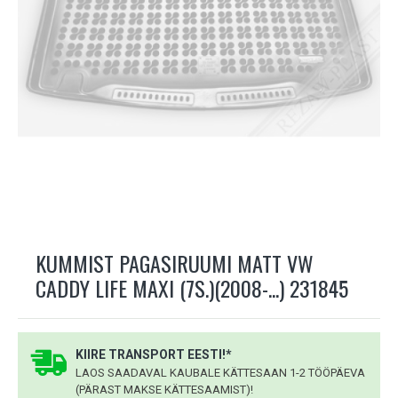
KUMMIST PAGASIRUUMI MATT VW
CADDY LIFE MAXI (7S.)(2008-...) 231845
KIIRE TRANSPORT EESTI!*
LAOS SAADAVAL KAUBALE KÄTTESAAN 1-2 TÖÖPÄEVA
(PÄRAST MAKSE KÄTTESAAMIST)!