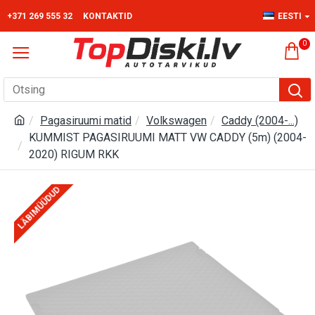
+371 269 555 32
KONTAKTID
EESTI
0
Pagasiruumi matid
Volkswagen
Caddy (2004-...)
KUMMIST PAGASIRUUMI MATT VW CADDY (5m) (2004-
2020) RIGUM RKK
LÄBIMÜÜDUD