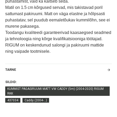
puhastamist, vaid ka kaitseb seda.
Matil on 1.5 cm kõrgused servad, mis takistavad poril
sattumast pakiruumi. Matt on väga elastne ja hõlpsasti
puhastatav, sel puudub eemaletõukav kummilõhn, see ei
murene pakasega.
Toodangu kvaliteedi garanteerivad kaasaegsed seadmed
ja tehnoloogia ning kõrge kvalifikatsiooniga töötajad.
RIGUM on keskendunud salongi ja pakiruumi mattide
ning vaipade tootmisele.
TARNE
SILDID:
KUMMIST PAGASIRUUMI MATT VW CADDY (5m) (2004-2020) RIGUM
RKK
437034
Caddy (2004-...)