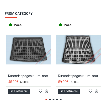
FROM CATEGORY
Poes
Poes
Kummist pagasiruumi matt VOLKSWAGEN CADDY (5s.)(2004-...) 231826
Kummist pagasiruumi matt VOLKSWAGEN CADDY MAXI (5d.)(2007-...) 231851
45.00€
59.00€
60.00€
75.00€
Lisa ostukorvi
Lisa ostukorvi