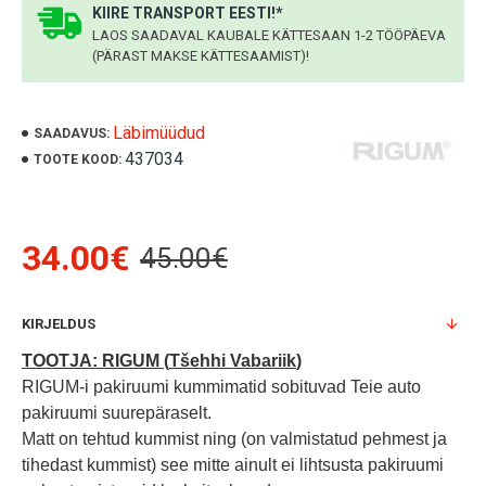
KIIRE TRANSPORT EESTI!*
LAOS SAADAVAL KAUBALE KÄTTESAAN 1-2 TÖÖPÄEVA
(PÄRAST MAKSE KÄTTESAAMIST)!
Läbimüüdud
SAADAVUS:
437034
TOOTE KOOD:
34.00€
45.00€
KIRJELDUS
TOOTJA: RIGUM (
Tšehhi Vabariik
)
RIGUM-i pakiruumi kummimatid sobituvad Teie auto
pakiruumi suurepäraselt.
Matt on tehtud kummist ning
(on valmistatud pehmest ja
tihedast kummist)
see mitte ainult ei lihtsusta pakiruumi