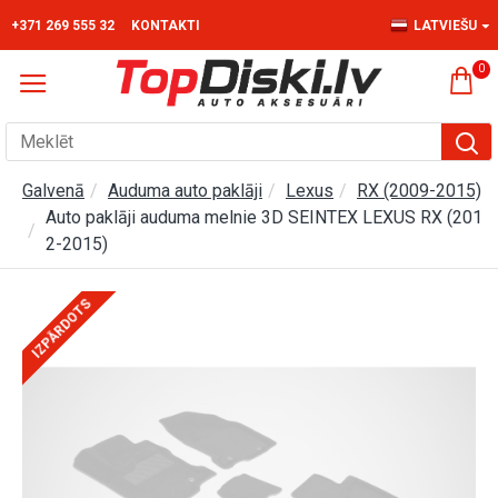
+371 269 555 32
KONTAKTI
LATVIEŠU
0
Galvenā
Auduma auto paklāji
Lexus
RX (2009-2015)
Auto paklāji auduma melnie 3D SEINTEX LEXUS RX (201
2-2015)
IZPĀRDOTS