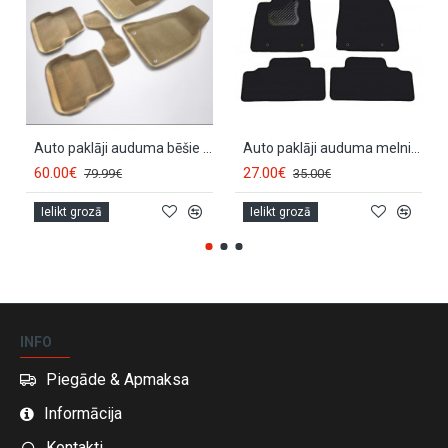
Auto paklāji auduma bēšie 3D SEINTEX LEXUS RX (2012-2015)
Auto paklāji auduma melnie LEXUS RX (2009-2012) ECONOMIC
60.00€
27.00€
79.99€
35.00€
Ielikt grozā
Ielikt grozā
INFO
Piegāde & Apmaksa
Informācija
Kontakti