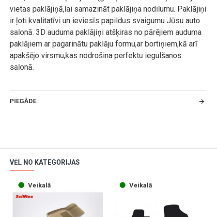
vietas paklājiņā,lai samazināt paklājiņa nodilumu. Paklājiņi
ir ļoti kvalitatīvi un ieviesīs papildus svaigumu Jūsu auto
salonā. 3D auduma paklājiņi atšķiras no pārējiem auduma
paklājiem ar pagarinātu paklāju formu,ar bortiņiem,kā arī
apakšējo virsmu,kas nodrošina perfektu iegulšanos
salonā.
PIEGĀDE
VĒL NO KATEGORIJAS
Veikalā
Veikalā