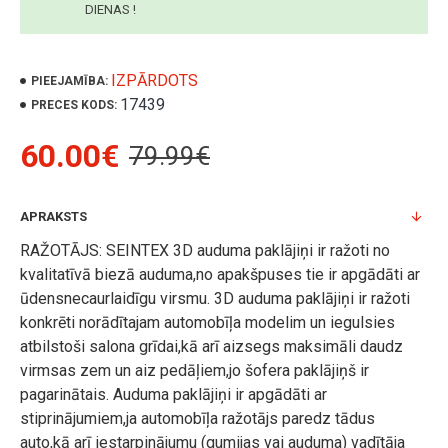
DIENAS !
IZPĀRDOTS
PIEEJAMĪBA:
17439
PRECES KODS:
60.00€
79.99€
APRAKSTS
RAŽOTĀJS: SEINTEX 3D auduma paklājiņi ir ražoti no
kvalitatīvā biezā auduma,no apakšpuses tie ir apgādāti ar
ūdensnecaurlaidīgu virsmu. 3D auduma paklājiņi ir ražoti
konkrēti norādītajam automobīļa modelim un iegulsies
atbilstoši salona grīdai,kā arī aizsegs maksimāli daudz
virmsas zem un aiz pedāļiem,jo šofera paklājiņš ir
pagarinātais. Auduma paklājiņi ir apgādāti ar
stiprinājumiem,ja automobīļa ražotājs paredz tādus
auto,kā arī iestarpinājumu (gumijas vai auduma) vadītāja