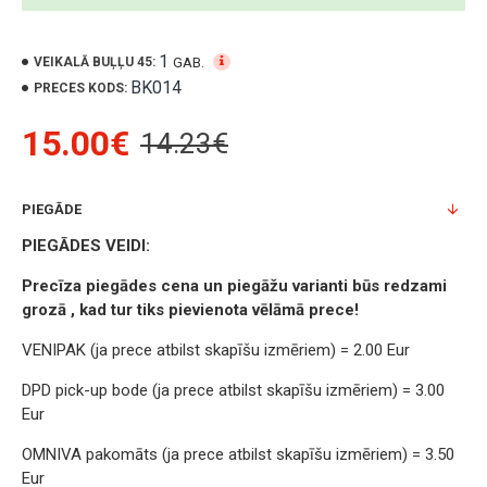
1
GAB.
VEIKALĀ BUĻĻU 45:
BK014
PRECES KODS:
15.00€
14.23€
PIEGĀDE
PIEGĀDES VEIDI:
Precīza piegādes cena un piegāžu varianti būs redzami
grozā , kad tur tiks pievienota vēlāmā prece!
VENIPAK (ja prece atbilst skapīšu izmēriem) = 2.00 Eur
DPD pick-up bode (ja prece atbilst skapīšu izmēriem) = 3.00
Eur
OMNIVA pakomāts (ja prece atbilst skapīšu izmēriem) = 3.50
Eur