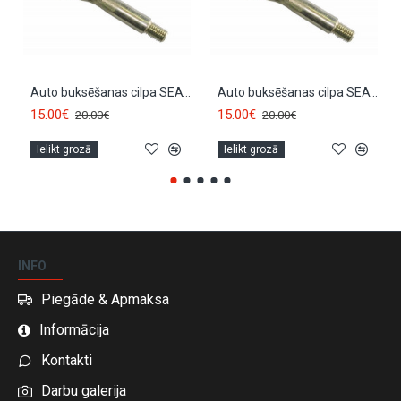
Auto buksēšanas cilpa SEAT CORDOBA (1999-2002) BK086
Auto buksēšanas cilpa SEAT IBIZA (1999-2002) BK086
15.00€
15.00€
20.00€
20.00€
Ielikt grozā
Ielikt grozā
INFO
Piegāde & Apmaksa
Informācija
Kontakti
Darbu galerija