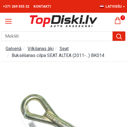
+371 269 555 32
KONTAKTI
LATVIEŠU
0
Galvenā
Vilkšanas āķi
Seat
Buksēšanas cilpa SEAT ALTEA (2011-...) BK014