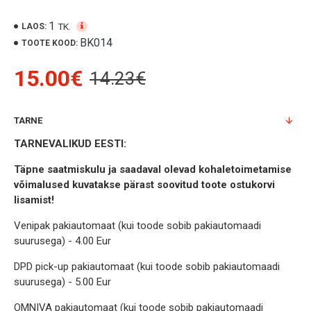
1
TK.
LAOS:
BK014
TOOTE KOOD:
15.00€
14.23€
TARNE
TARNEVALIKUD EESTI:
Täpne saatmiskulu ja saadaval olevad kohaletoimetamise
võimalused kuvatakse pärast soovitud toote ostukorvi
lisamist!
Venipak pakiautomaat (kui toode sobib pakiautomaadi
suurusega) - 4.00 Eur
DPD pick-up pakiautomaat (kui toode sobib pakiautomaadi
suurusega) - 5.00 Eur
OMNIVA pakiautomaat (kui toode sobib pakiautomaadi