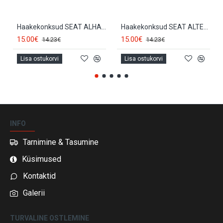
Haakekonksud SEAT ALHAMBRA (2011-...) BK014
Haakekonksud SEAT ALTEA (1994-2011) BK014
15.00€
15.00€
14.23€
14.23€
Lisa ostukorvi
Lisa ostukorvi
INFO
Tarnimine & Tasumine
Küsimused
Kontaktid
Galerii
TURVALINE OSTLEMINE