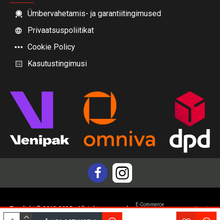
Ümbervahetamis- ja garantiitingimused
Privaatsuspoliitikat
Cookie Policy
Kasutustingimusi
E-Commerce
Topdiski © 2012-2025 - All rights reserved
Yam.lv
development by