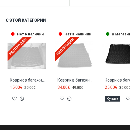
С ЭТОЙ КАТЕГОРИИ
Нет в наличии
Нет в наличии
В магази
РАСПРОДАН
РАСПРОДАН
Коврик в багажник VW CADDY (2004-2015)
Коврик в багажник VW CADDY (2с.) (2004-...) 30028
15.00€
34.00€
25.00€
25.00€
49.80€
35.00
Купить