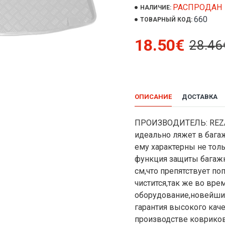
РАСПРОДАН
НАЛИЧИЕ:
660
ТОВАРНЫЙ КОД:
18.50€
28.46
ОПИСАНИЕ
ДОСТАВКА
ПРОИЗВОДИТЕЛЬ: REZA
идеально ляжет в бага
ему характерны не тол
функция защиты багажн
см,что препятствует по
чистится,так же во вр
оборудование,новейши
гарантия высокого кач
производстве ковриков