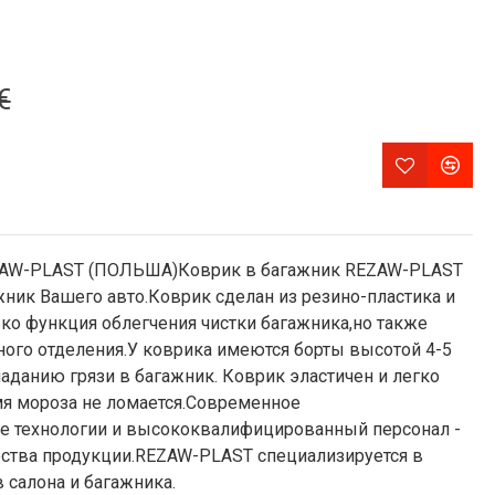
€
W-PLAST (ПОЛЬША)Коврик в багажник REZAW-PLAST
жник Вашего авто.Коврик сделан из резино-пластика и
ько функция облегчения чистки багажника,но также
ого отделения.У коврика имеются борты высотой 4-5
паданию грязи в багажник. Коврик эластичен и легко
емя мороза не ломается.Современное
е технологии и высококвалифицированный персонал -
ества продукции.REZAW-PLAST специализируется в
 салона и багажника.