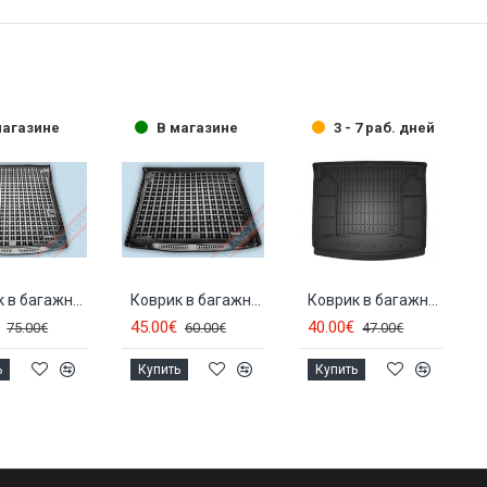
магазине
В магазине
3 - 7 раб. дней
Коврик в багажник резиновый VOLKSWAGEN CADDY MAXI (5д.)(2007-...) 231851
Коврик в багажник резиновый VW CADDY LIFE (2005-...)(5с.) 231829
Коврик в багажник резиновый VW CADDY LIFE (5s.)(2015-...) FROGUM
45.00€
40.00€
75.00€
60.00€
47.00€
ь
Купить
Купить