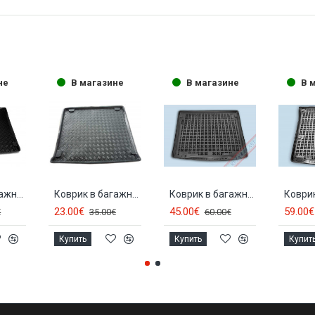
не
В магазине
В магазине
В 
Коврик в багажник VW CADDY (5с.) (2004-...) 30003
Коврик в багажник VW CADDY LIFE (2005-...) 30013
Коврик в багажник резиновый VOLKSWAGEN CADDY (5с.)(2004-...) 231826
23.00€
45.00€
59.00€
€
35.00€
60.00€
Купить
Купить
Купит