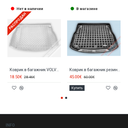
Нет в наличии
В магазине
РАСПРОДАН
Коврик в багажник VOLVO S40 (2007-...) after facelift 31020,102914M
Коврик в багажник резиновый VOLVO S40 aft. facelift (2007-...) 232914
18.50€
45.00€
28.46€
60.00€
Купить
INFO