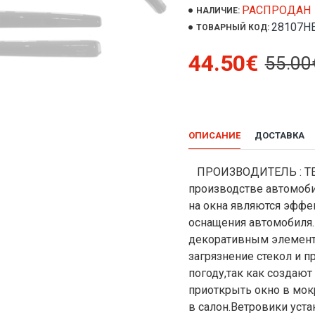
РАСПРОДАН
НАЛИЧИЕ:
28107H
ТОВАРНЫЙ КОД:
44.50€
55.00
ОПИСАНИЕ
ДОСТАВКА
ПРОИЗВОДИТЕЛЬ : TEA
производстве автомоб
на окна являются эфф
оснащения автомобиля.
декоративным элемент
загрязнение стекол и 
погоду,так как создаю
приоткрыть окно в мок
в салон.Ветровики уст