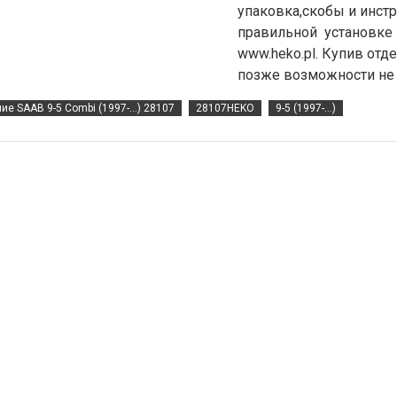
упаковка,скобы и инстр
правильной установке 
www.heko.pl. Купив отд
позже возможности не 
е SAAB 9-5 Combi (1997-...) 28107
28107HEKO
9-5 (1997-...)