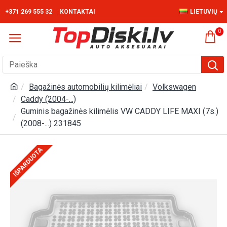
+371 269 555 32
KONTAKTAI
LIETUVIŲ
0
Bagažinės automobilių kilimėliai
Volkswagen
Caddy (2004-...)
Guminis bagažinės kilimėlis VW CADDY LIFE MAXI (7s.)
(2008-...) 231845
IŠPARDUOTA