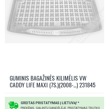
GUMINIS BAGAŽINĖS KILIMĖLIS VW
CADDY LIFE MAXI (7S.)(2008-...) 231845
GREITAS PRISTATYMAS Į LIETUVĄ! *
PREKĖMS, GALINTŲ SANDĖLĖJE, PRISTATYMAS TRUTKO