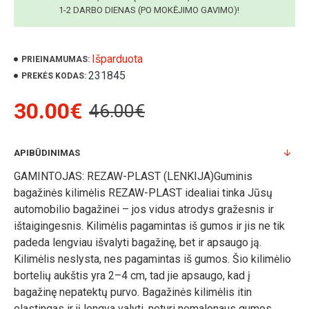
1-2 DARBO DIENAS (PO MOKĖJIMO GAVIMO)!
Išparduota
PRIEINAMUMAS:
231845
PREKĖS KODAS:
30.00€
46.00€
APIBŪDINIMAS
GAMINTOJAS: REZAW-PLAST (LENKIJA)Guminis
bagažinės kilimėlis REZAW-PLAST idealiai tinka Jūsų
automobilio bagažinei – jos vidus atrodys gražesnis ir
ištaigingesnis. Kilimėlis pagamintas iš gumos ir jis ne tik
padeda lengviau išvalyti bagažinę, bet ir apsaugo ją.
Kilimėlis neslysta, nes pagamintas iš gumos. Šio kilimėlio
bortelių aukštis yra 2–4 cm, tad jie apsaugo, kad į
bagažinę nepatektų purvo. Bagažinės kilimėlis itin
elastingas ir jį lengva valyti, neturi nemalonaus gumos