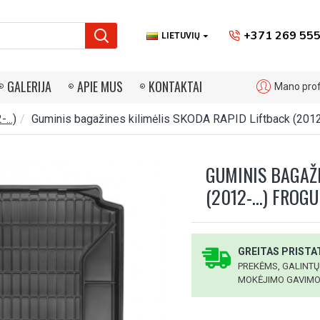
+371 269 555
LIETUVIŲ
GALERIJA
APIE MUS
KONTAKTAI
Mano profi
...)
Guminis bagažines kilimėlis SKODA RAPID Liftback (201
GUMINIS BAGAŽI
(2012-...) FROG
GREITAS PRISTAT
PREKĖMS, GALINTŲ
MOKĖJIMO GAVIMO