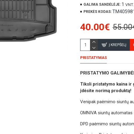
1
VNT.
GALIMA SANDĖLĖJE:
TM40598
PREKĖS KODAS:
40.00€
55.00
Į KREPŠELĮ
PRISTATYMAS
PRISTATYMO GALIMYBĖ
Tiksli pristatymo kaina i
įdėsite norimą produktą!
Venipak paėmimo siuntų auto
OMNIVA siuntų automatas (je
DPD paėmimo siuntų automat