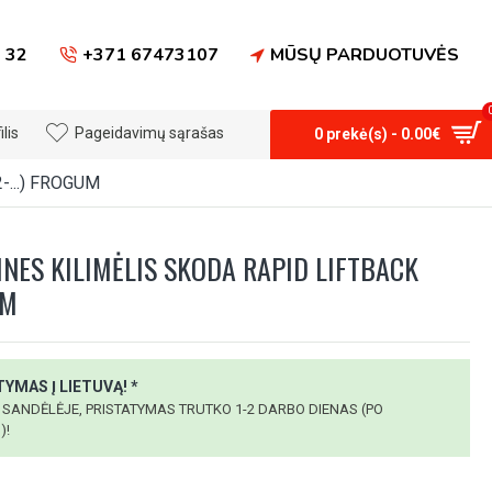
 32
+371 67473107
MŪSŲ PARDUOTUVĖS
lis
Pageidavimų sąrašas
0 prekė(s) - 0.00€
2-...) FROGUM
NES KILIMĖLIS SKODA RAPID LIFTBACK
UM
YMAS Į LIETUVĄ! *
 SANDĖLĖJE, PRISTATYMAS TRUTKO 1-2 DARBO DIENAS (PO
)!