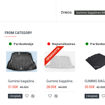
ŽYMOS:
Guminis bagažines kil
FROM CATEGORY
Parduotuvėje
Nepasiekiamas
Parduotu
IŠPARDUOTA
Guminis bagažinės kilimėlis SKODA RAPID (2012-...) 231520
Guminis bagažinės kilimėlis SKODA RAPID Spaceback (2013-...) 231525
31.00€
28.00€
30.00€
45.53€
44.00€
42.00
Į krepšelį
Į krepšelį