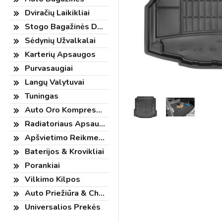
Dviračių Laikikliai
Stogo Bagažinės Dėžės
Sėdynių Užvalkalai
Karterių Apsaugos
Purvasaugiai
Langų Valytuvai
Tuningas
Auto Oro Kompresorius
Radiatoriaus Apsauga
Apšvietimo Reikmenys
Baterijos & Krovikliai
Porankiai
Vilkimo Kilpos
Auto Priežiūra & Chemija
Universalios Prekės