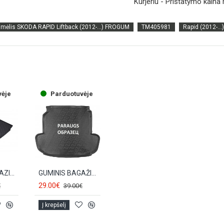
Kurjeriu - Pristatymo kain
imėlis SKODA RAPID Liftback (2012-...) FROGUM
TM405981
Rapid (2012-...)
vėje
Parduotuvėje
GUMINIS BAGAZINES KILIMELIS ŠKODA RAPID (2012-...) RIGUM
GUMINIS BAGAŽINĖS KILIMĖLIS SKODA RAPID (2012-…) LOCKER
29.00€
€
39.00€
Į krepšelį