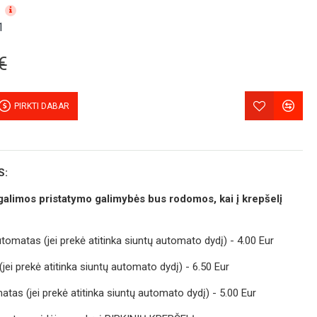
1
€
PIRKTI DABAR
S:
r galimos pristatymo galimybės bus rodomos, kai į krepšelį
matas (jei prekė atitinka siuntų automato dydį) - 4.00 Eur
i prekė atitinka siuntų automato dydį) - 6.50 Eur
as (jei prekė atitinka siuntų automato dydį) - 5.00 Eur