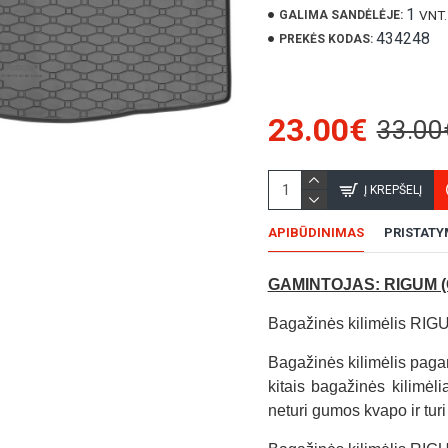
1
VNT.
GALIMA SANDĖLĖJE:
434248
PREKĖS KODAS:
23.00€
33.00
Į KREPŠELĮ
APIBŪDINIMAS
PRISTAT
GAMINTOJAS: RIGUM (Č
Bagažinės kilimėlis RIGUM
Bagažinės kilimėlis pagam
kitais bagažinės kilimėlia
neturi gumos kvapo ir tur