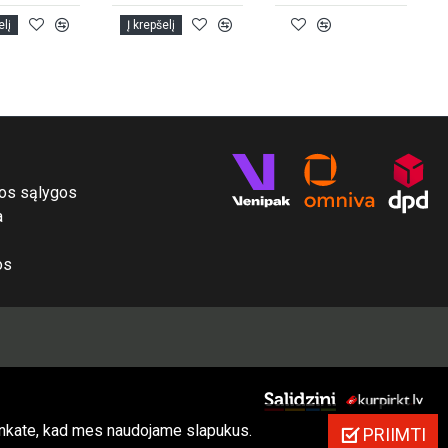
elį
Į krepšelį
S
ijos sąlygos
a
os
inkate, kad mes naudojame slapukus.
PRIIMTI