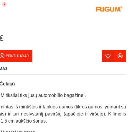
€
PIRKTI DABAR
YMAS
ekija)
 tiksliai tiks jūsų automobilio bagažinei.
intas iš minkštos ir tankios gumos (tikros gumos lyginant su
is) ir turi neslystantį paviršių (apačioje ir viršuje). Kilimėlis
i 1,5 cm aukščio šonus.