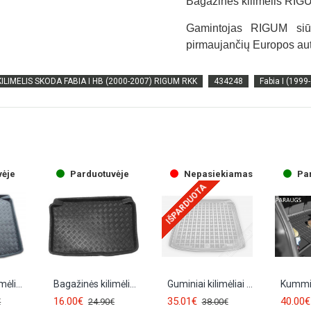
Bagažinės kilimėlis RIG
Gamintojas RIGUM siū
pirmaujančių Europos aut
ILIMELIS SKODA FABIA I HB (2000-2007) RIGUM RKK
434248
Fabia I (1999
vėje
Parduotuvėje
Nepasiekiamas
Pa
IŠPARDUOTA
Bagažinės kilimėlis SKODA FABIA I Combi/Sedan (1999-2007) 28008
Bagažinės kilimėlis SKODA FABIA I HB (1999-2007) 28004
Guminiai kilimėliai joudi SKODA FABIA I Combi (1999-2007) 231505
16.00€
35.01€
40.00€
€
24.90€
38.00€