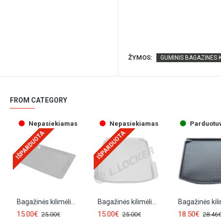
ŽYMOS:
GUMINIS BAGAZINES K
FROM CATEGORY
Nepasiekiamas
Nepasiekiamas
Parduotu
IŠPARDUOTA
IŠPARDUOTA
Bagažinės kilimėlis SKODA FABIA HB (1999-2007)
Bagažinės kilimėlis SKODA FABIA I Combi (2001-2006)
15.00€
15.00€
18.50€
25.00€
25.00€
28.46