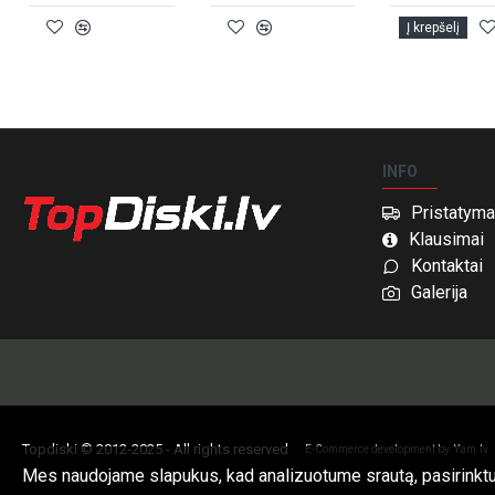
Į krepšelį
INFO
Pristatyma
Klausimai
Kontaktai
Galerija
Topdiski © 2012-2025 - All rights reserved
E-Commerce development by
Yam.lv
Mes naudojame slapukus, kad analizuotume srautą, pasirinkt