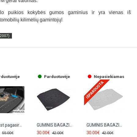
UM gerai valomas.
lo puikios kokybės gumos gaminius ir yra vienas iš
omobilių kilimėlių gamintojų!
-2007)
rduotuvėje
Parduotuvėje
Nepasiekiamas
IŠPARDUOTA
Kummist pagasiruumi matt SKODA FABIA I Combi (1999-2007) FROGUM
GUMINIS BAGAZINES KILIMELIS ŠKODA FABIA I SEDAN/COMBI (2000-2008) RIGUM
GUMINIS BAGAZINES KILIMELIS ŠKODA FABIA I HB (2000-2007) RIGUM
30.00€
30.00€
55.00€
42.00€
42.00€