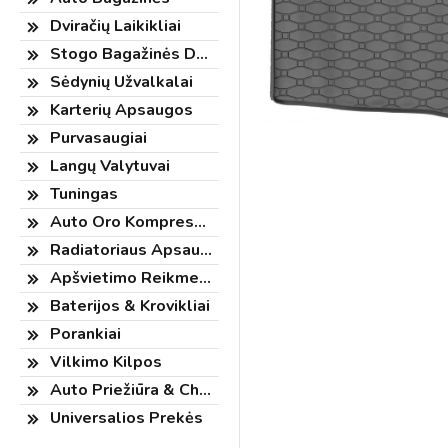
Dviračių Laikikliai
Stogo Bagažinės Dėžės
Sėdynių Užvalkalai
Karterių Apsaugos
Purvasaugiai
Langų Valytuvai
Tuningas
Auto Oro Kompresorius
Radiatoriaus Apsauga
Apšvietimo Reikmenys
Baterijos & Krovikliai
Porankiai
Vilkimo Kilpos
Auto Priežiūra & Chemija
Universalios Prekės