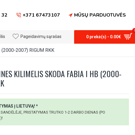
 32
+371 67473107
MŪSŲ PARDUOTUVĖS
lis
Pageidavimų sąrašas
0 prekė(s) - 0.00€
 (2000-2007) RIGUM RKK
NES KILIMELIS SKODA FABIA I HB (2000-
KK
YMAS Į LIETUVĄ! *
 SANDĖLĖJE, PRISTATYMAS TRUTKO 1-2 DARBO DIENAS (PO
)!