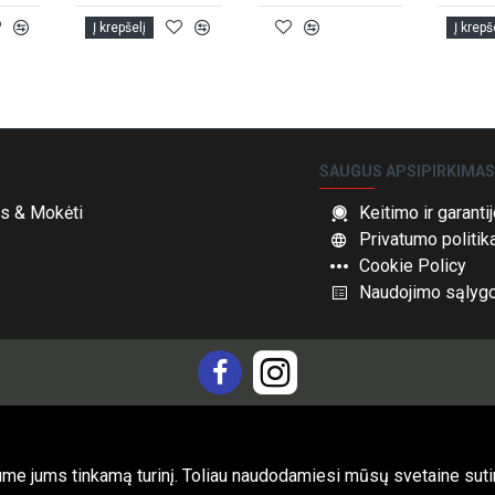
Į krepšelį
Į krepš
SAUGUS APSIPIRKIMA
s & Mokėti
Keitimo ir garant
Privatumo politik
Cookie Policy
Naudojimo sąlyg
ume jums tinkamą turinį. Toliau naudodamiesi mūsų svetaine sut