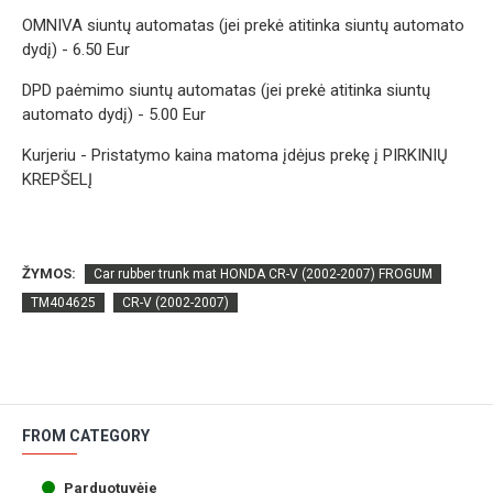
OMNIVA siuntų automatas (jei prekė atitinka siuntų automato
dydį) - 6.50 Eur
DPD paėmimo siuntų automatas (jei prekė atitinka siuntų
automato dydį) - 5.00 Eur
Kurjeriu - Pristatymo kaina matoma įdėjus prekę į PIRKINIŲ
KREPŠELĮ
ŽYMOS:
Car rubber trunk mat HONDA CR-V (2002-2007) FROGUM
TM404625
CR-V (2002-2007)
FROM CATEGORY
Parduotuvėje