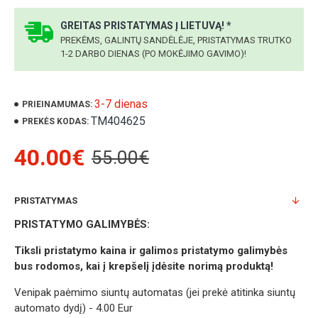
GREITAS PRISTATYMAS Į LIETUVĄ! *
PREKĖMS, GALINTŲ SANDĖLĖJE, PRISTATYMAS TRUTKO
1-2 DARBO DIENAS (PO MOKĖJIMO GAVIMO)!
3-7 dienas
PRIEINAMUMAS:
TM404625
PREKĖS KODAS:
40.00€
55.00€
PRISTATYMAS
PRISTATYMO GALIMYBĖS:
Tiksli pristatymo kaina ir galimos pristatymo galimybės
bus rodomos, kai į krepšelį įdėsite norimą produktą!
Venipak paėmimo siuntų automatas (jei prekė atitinka siuntų
automato dydį) - 4.00 Eur