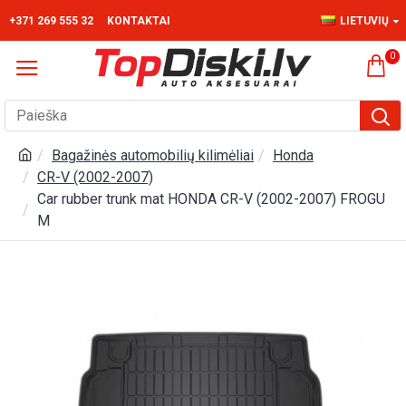
+371 269 555 32
KONTAKTAI
LIETUVIŲ
0
Bagažinės automobilių kilimėliai
Honda
CR-V (2002-2007)
Car rubber trunk mat HONDA CR-V (2002-2007) FROGU
M