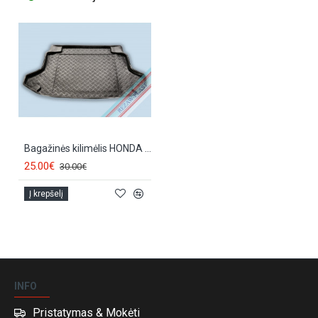
Bagažinės kilimėlis HONDA CR-V (2002-2007) 18016
25.00€
30.00€
Į krepšelį
INFO
Pristatymas & Mokėti