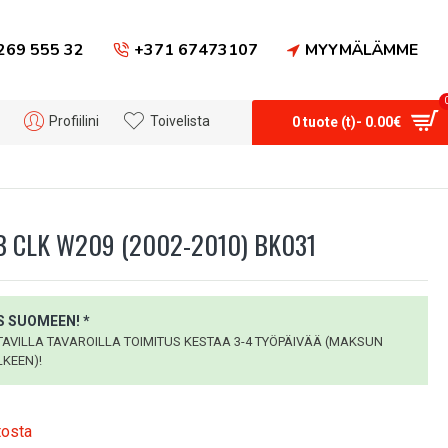
269 555 32
+371 67473107
MYYMÄLÄMME
Profiilini
Toivelista
0 tuote (t)- 0.00€
 CLK W209 (2002-2010) BK031
 SUOMEEN! *
VILLA TAVAROILLA TOIMITUS KESTAA 3-4 TYÖPÄIVÄÄ (MAKSUN
KEEN)!
tosta