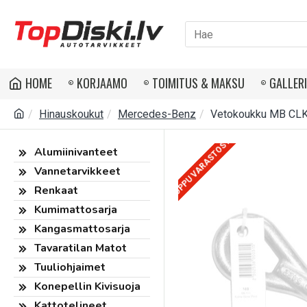
HOME
KORJAAMO
TOIMITUS & MAKSU
GALLER
Hinauskoukut
Mercedes-Benz
Vetokoukku MB CLK
LOPPU VARASTOSTA
Alumiinivanteet
Vannetarvikkeet
Renkaat
Kumimattosarja
Kangasmattosarja
Tavaratilan Matot
Tuuliohjaimet
Konepellin Kivisuoja
Kattotelineet