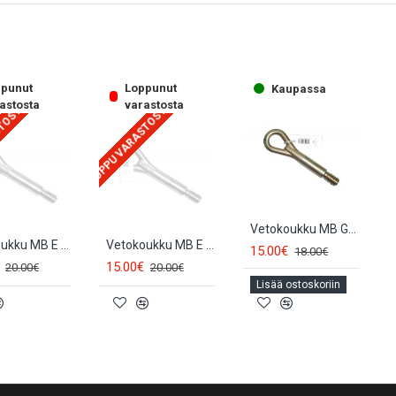
punut
Loppunut
Kaupassa
astosta
varastosta
STOSTA
LOPPU VARASTOSTA
Vetokoukku MB GL-class X164 (2006-2012) BK067
Vetokoukku MB E W210 (1995-2002) BK031
Vetokoukku MB E W211 (2002-2009) BK031
15.00€
18.00€
15.00€
20.00€
20.00€
Lisää ostoskoriin