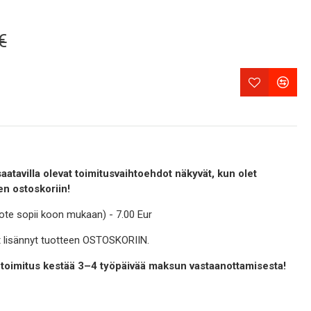
€
aatavilla olevat toimitusvaihtoehdot näkyvät, kun olet
en ostoskoriin!
ote sopii koon mukaan) - 7.00 Eur
let lisännyt tuotteen OSTOSKORIIN.
 toimitus kestää 3–4 työpäivää maksun vastaanottamisesta!