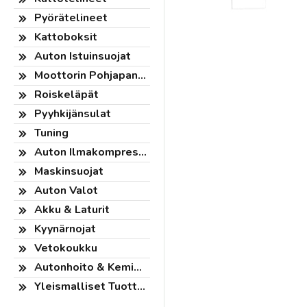
Pyörätelineet
Kattoboksit
Auton Istuinsuojat
Moottorin Pohjapanssari
Roiskeläpät
Pyyhkijänsulat
Tuning
Auton Ilmakompressorit
Maskinsuojat
Auton Valot
Akku & Laturit
Kyynärnojat
Vetokoukku
Autonhoito & Kemikaalit
Yleismalliset Tuotteet