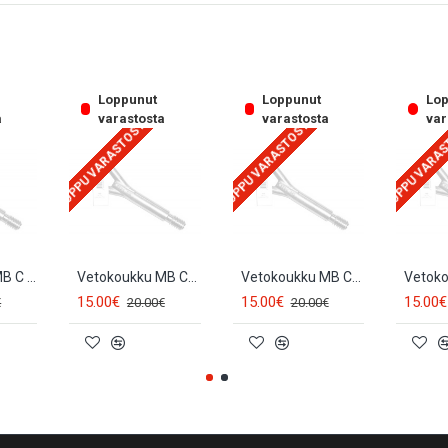
Loppunut
Loppunut
Lop
a
varastosta
varastosta
var
LOPPU VARASTOSTA
LOPPU VARASTOSTA
LOPPU VARA
Vetokoukku MB C W203 (2001-2007) BK031
Vetokoukku MB CL W215 (1999-2005) BK031
Vetokoukku MB CLS W219 (2005-2010) BK031
15.00€
15.00€
15.00€
€
20.00€
20.00€