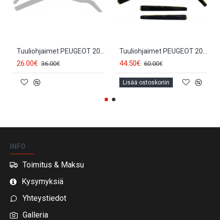
Tuuliohjaimet PEUGEOT 208 (2kpl.) (2012-...) (5d.) 26146
Tuuliohjaimet PEUGEOT 208 (4kpl.) (2012-...) (5d.) 26147
26.00€
44.50€
36.00€
60.00€
Lisää ostoskoriin
INFO
Toimitus & Maksu
Kysymyksiä
Yhteystiedot
Galleria