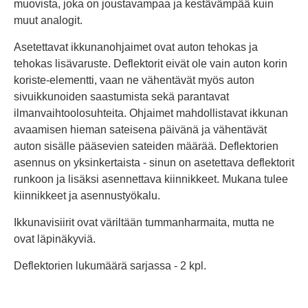
muovista, joka on joustavampaa ja kestävämpää kuin
muut analogit.
Asetettavat ikkunanohjaimet ovat auton tehokas ja
tehokas lisävaruste. Deflektorit eivät ole vain auton korin
koriste-elementti, vaan ne vähentävät myös auton
sivuikkunoiden saastumista sekä parantavat
ilmanvaihtoolosuhteita. Ohjaimet mahdollistavat ikkunan
avaamisen hieman sateisena päivänä ja vähentävät
auton sisälle pääsevien sateiden määrää. Deflektorien
asennus on yksinkertaista - sinun on asetettava deflektorit
runkoon ja lisäksi asennettava kiinnikkeet. Mukana tulee
kiinnikkeet ja asennustyökalu.
Ikkunavisiirit ovat väriltään tummanharmaita, mutta ne
ovat läpinäkyviä.
Deflektorien lukumäärä sarjassa - 2 kpl.