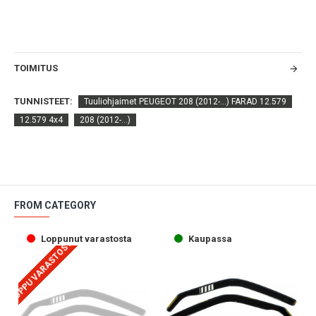
TOIMITUS
TUNNISTEET:
Tuuliohjaimet PEUGEOT 208 (2012-...) FARAD 12.579
12.579 4x4
208 (2012-...)
FROM CATEGORY
Loppunut varastosta
Kaupassa
LOPPU VARASTOSTA
LO