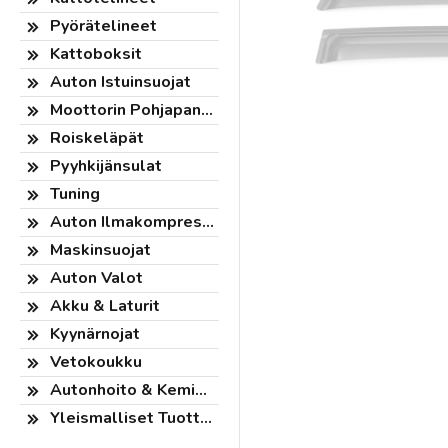
Pyörätelineet
Kattoboksit
Auton Istuinsuojat
Moottorin Pohjapanssari
Roiskeläpät
Pyyhkijänsulat
Tuning
Auton Ilmakompressorit
Maskinsuojat
Auton Valot
Akku & Laturit
Kyynärnojat
Vetokoukku
Autonhoito & Kemikaalit
Yleismalliset Tuotteet