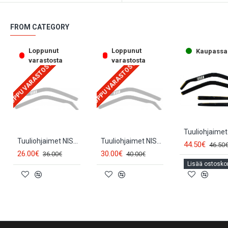
FROM CATEGORY
Loppunut
Loppunut
Kaupassa
varastosta
varastosta
LOPPU VARASTOSTA
LOPPU VARASTOSTA
Tuuliohjaimet NISSAN MICRA (2kpl.) (2002-2010) (5d.) 24235
Tuuliohjaimet NISSAN MICRA (3d.) (2kpl.) (2002-2010) 24234
44.50€
46.50
26.00€
30.00€
36.00€
40.00€
Lisää ostoskor