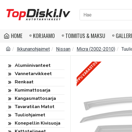
HOME
KORJAAMO
TOIMITUS & MAKSU
GALLER
Ikkunanohjaimet
Nissan
Micra (2002-2010)
Tuul
LOPPU VARASTOSTA
Alumiinivanteet
Vannetarvikkeet
Renkaat
Kumimattosarja
Kangasmattosarja
Tavaratilan Matot
Tuuliohjaimet
Konepellin Kivisuoja
Kattotelineet