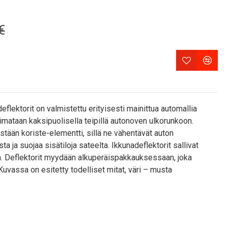
€
ektorit on valmistettu erityisesti mainittua automallia
liimataan kaksipuolisella teipillä autonoven ulkorunkoon.
ästään koriste-elementti, sillä ne vähentävät auton
a ja suojaa sisätiloja sateelta. Ikkunadeflektorit sallivat
en. Deflektorit myydään alkuperäispakkauksessaan, joka
uvassa on esitetty todelliset mitat, väri – musta