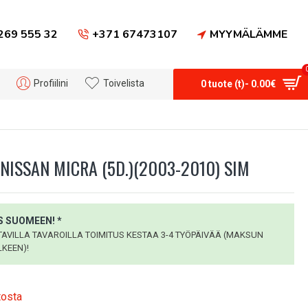
269 555 32
+371 67473107
MYYMÄLÄMME
Profiilini
Toivelista
0 tuote (t)- 0.00€
NISSAN MICRA (5D.)(2003-2010) SIM
 SUOMEEN! *
VILLA TAVAROILLA TOIMITUS KESTAA 3-4 TYÖPÄIVÄÄ (MAKSUN
KEEN)!
tosta