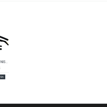
Tuuliohjaimet NISSAN MICRA (4kpl.) (2002-2010) 24236
€
iin