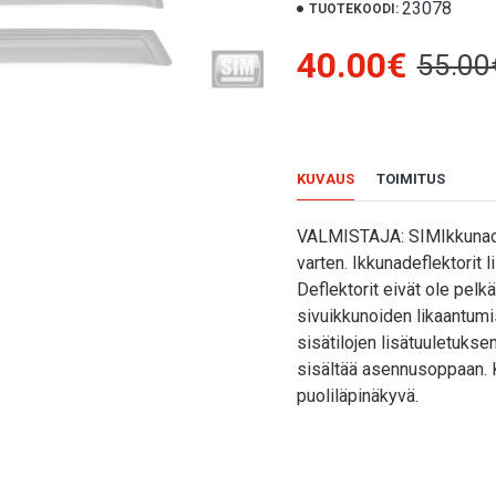
23078
TUOTEKOODI:
40.00€
55.00
KUVAUS
TOIMITUS
VALMISTAJA: SIMIkkunadefl
varten. Ikkunadeflektorit 
Deflektorit eivät ole pelk
sivuikkunoiden likaantumist
sisätilojen lisätuuletuks
sisältää asennusoppaan. K
puoliläpinäkyvä.