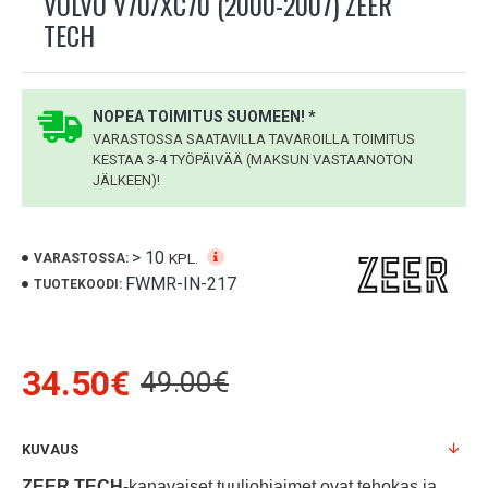
VOLVO V70/XC70 (2000-2007) ZEER
TECH
NOPEA TOIMITUS SUOMEEN! *
VARASTOSSA SAATAVILLA TAVAROILLA TOIMITUS
KESTAA 3-4 TYÖPÄIVÄÄ (MAKSUN VASTAANOTON
JÄLKEEN)!
> 10
KPL.
VARASTOSSA:
FWMR-IN-217
TUOTEKOODI:
34.50€
49.00€
KUVAUS
ZEER TECH
-kanavaiset tuuliohjaimet ovat tehokas ja