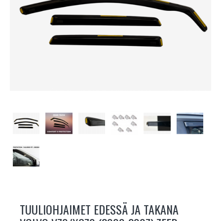
TUULIOHJAIMET EDESSÄ JA TAKANA