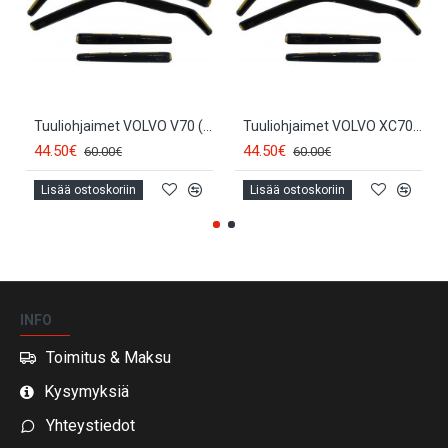
Tuuliohjaimet VOLVO V70 (4kpl.) (2000-2007) 31228
Tuuliohjaimet VOLVO XC70 (4kpl.) (2000-2007) 31228
44.50€
44.50€
60.00€
60.00€
Lisää ostoskoriin
Lisää ostoskoriin
INFO
Toimitus & Maksu
Kysymyksiä
Yhteystiedot