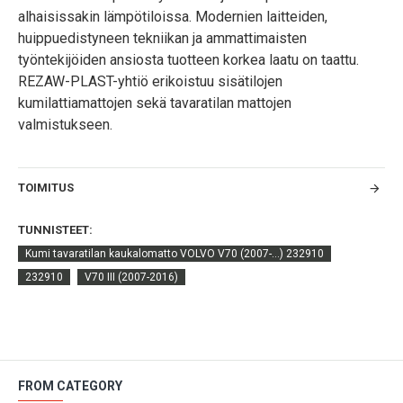
alhaisissakin lämpötiloissa. Modernien laitteiden,
huippuedistyneen tekniikan ja ammattimaisten
työntekijöiden ansiosta tuotteen korkea laatu on taattu.
REZAW-PLAST-yhtiö erikoistuu sisätilojen
kumilattiamattojen sekä tavaratilan mattojen
valmistukseen.
TOIMITUS
TUNNISTEET:
Kumi tavaratilan kaukalomatto VOLVO V70 (2007-...) 232910
232910
V70 III (2007-2016)
FROM CATEGORY