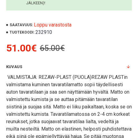
JÄLKEEN)!
Loppu varastosta
SAATAVUUS:
232910
TUOTEKOODI:
51.00€
65.00€
KUVAUS
VALMISTAJA: REZAW-PLAST (PUOLA)REZAW PLASTin
valmistama kuminen tavaratilamatto sopii täydellisesti
auton tavaratilaan ja saa sen näyttämään hyvältä. Matto on
valmistettu kumista ja se auttaa pitämään tavaratilan
siistinä ja suojaa sitä. Matto ei liiku paikaltaan, koska se on
valmistettu kumista. Tavaratilamatossa on 2-4 cm korkeat
reunukset, jotka suojaavat tavaratilaa lialta, vedeltä ja
muilta nesteiltä. Matto on elastinen, helposti puhdistettava
eikä siinä ole epämiellyttävää hajua. Se pitää muotonsa