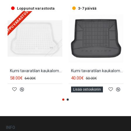
Loppunut varastosta
3-7 päivää
LOPPU VARASTOSTA
Kumi tavaratilan kaukalomatto beige VOLVO V70 (2007-2016) 232910B
Kumi tavaratilan kaukalomatto VOLVO V70 (2007-2016) FROGUM
58.00€
40.00€
64.00€
50.00€
Lisää ostoskoriin
INFO