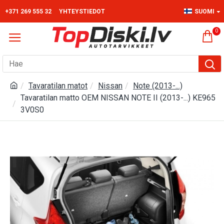
+371 269 555 32
YHTEYSTIEDOT
SUOMI
0
Tavaratilan matot
Nissan
Note (2013-...)
Tavaratilan matto OEM NISSAN NOTE II (2013-...) KE965
3V0S0