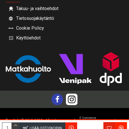
Takuu- ja vaihtoehdot
Tietosuojakäytäntö
Cookie Policy
Käyttöehdot
E-Commerce
Topdiski © 2012-2025 - All rights reserved
Yam.lv
development by
LISÄÄ OSTOSKORIIN