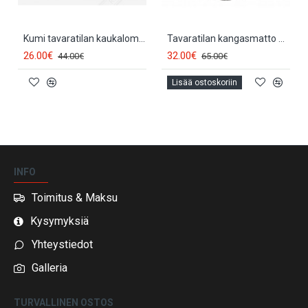
Kumi tavaratilan kaukalomatto NISSAN NOTE (2013-...) 231032
Tavaratilan kangasmatto OEM NISSAN NOTE II (2013-...) KE8403VV10
26.00€
32.00€
44.00€
65.00€
Lisää ostoskoriin
INFO
Toimitus & Maksu
Kysymyksiä
Yhteystiedot
Galleria
TURVALLINEN OSTOS