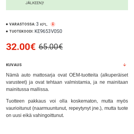
JÄLKEEN)!
3
KPL.
VARASTOSSA:
KE9653V0S0
TUOTEKOODI:
32.00€
65.00€
KUVAUS
Nämä auto mattosarja ovat OEM-tuotteita (alkuperäiset
varusteet) ja ovat tehtaan valmistamia, ja ne mainitaan
mainitussa mallissa.
Tuotteen pakkaus voi olla koskematon, mutta myös
vaurioitunut (naarmuuntunut, repeytynyt jne.), mutta tuote
on uusi eikä vahingoittunut.