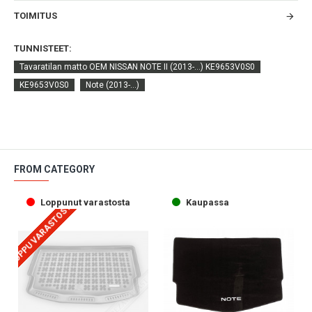
TOIMITUS
TUNNISTEET:
Tavaratilan matto OEM NISSAN NOTE II (2013-...) KE9653V0S0
KE9653V0S0
Note (2013-...)
FROM CATEGORY
Loppunut varastosta
Kaupassa
LOPPU VARASTOSTA