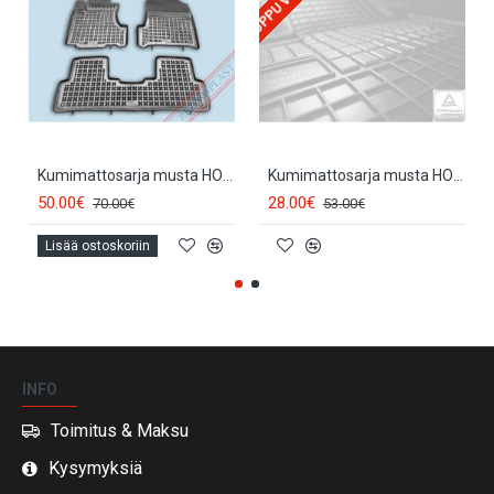
Kumimattosarja musta HONDA CR-V (2007-2012) 200903
Kumimattosarja musta HONDA CR-V (2007-2012) NEGRO
50.00€
28.00€
70.00€
53.00€
Lisää ostoskoriin
INFO
Toimitus & Maksu
Kysymyksiä