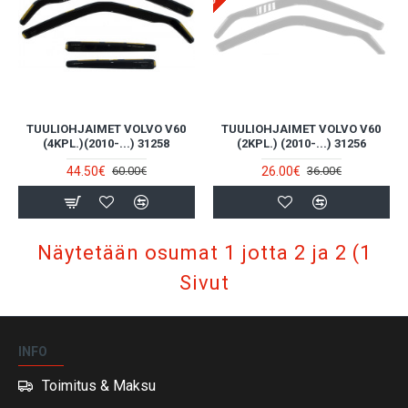
TUULIOHJAIMET VOLVO V60
TUULIOHJAIMET VOLVO V60
(4KPL.)(2010-...) 31258
(2KPL.) (2010-...) 31256
44.50€
26.00€
60.00€
36.00€
Näytetään osumat 1 jotta 2 ja 2 (1
Sivut
INFO
Toimitus & Maksu