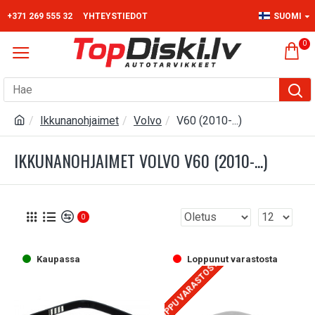
+371 269 555 32
YHTEYSTIEDOT
SUOMI
0
Ikkunanohjaimet
Volvo
V60 (2010-...)
IKKUNANOHJAIMET VOLVO V60 (2010-...)
0
Kaupassa
Loppunut varastosta
LOPPU VARASTOSTA