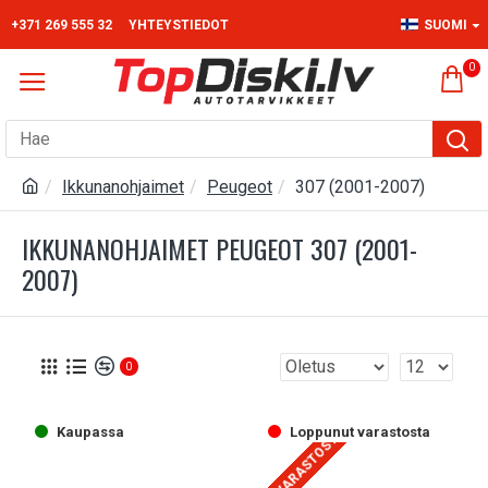
+371 269 555 32
YHTEYSTIEDOT
SUOMI
0
Ikkunanohjaimet
Peugeot
307 (2001-2007)
IKKUNANOHJAIMET PEUGEOT 307 (2001-
2007)
0
Kaupassa
Loppunut varastosta
LOPPU VARASTOSTA