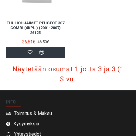
TUULIOHJAIMET PEUGEOT 307
COMBI (4KPL.) (2001-2007)
26125
36.51€
46.50€
Näytetään osumat 1 jotta 3 ja 3 (1
Sivut
INFO
Toimitus & Maksu
Kysymyksiä
Yhteystiedot