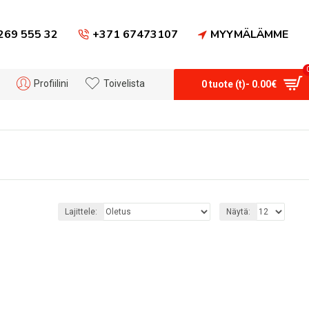
269 555 32
+371 67473107
MYYMÄLÄMME
Profiilini
Toivelista
0 tuote (t)- 0.00€
Lajittele:
Näytä: