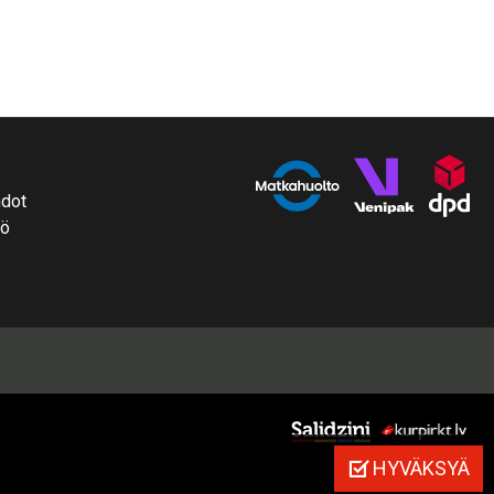
hdot
tö
HYVÄKSYÄ