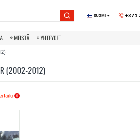
+371 
SUOMI
IA
MEISTÄ
YHTEYDET
12)
R (2002-2012)
ertailu
0