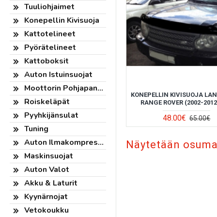
Tuuliohjaimet
Konepellin Kivisuoja
Kattotelineet
Pyörätelineet
Kattoboksit
Auton Istuinsuojat
Moottorin Pohjapanssari
KONEPELLIN KIVISUOJA LA
Roiskeläpät
RANGE ROVER (2002-2012
Pyyhkijänsulat
48.00€
65.00€
Tuning
Auton Ilmakompressorit
Näytetään osumat 
Maskinsuojat
Auton Valot
Akku & Laturit
Kyynärnojat
Vetokoukku