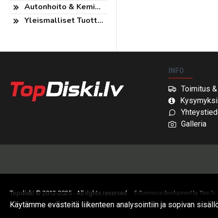
Autonhoito & Kemikaalit
Yleismalliset Tuotteet
INFO
Toimitus 
Kysymyksi
Yhteystied
Galleria
Topdiski © 2012-2025 - All rights reserved
E-Commerce development by
Yam.lv
Käytämme evästeitä liikenteen analysointiin ja sopivan sisäl