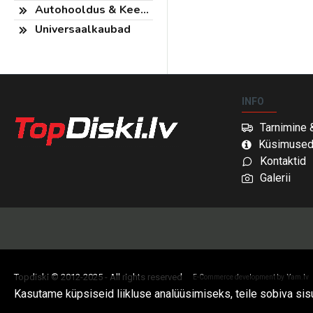
Autohooldus & Keemia
Universaalkaubad
INFO
Tarnimine 
Küsimuse
Kontaktid
Galerii
Topdiski © 2012-2025 - All rights reserved
E-Commerce development by
Yam.lv
Kasutame küpsiseid liikluse analüüsimiseks, teile sobiva si