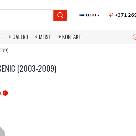
+371 26
EESTI
E
GALERII
MEIST
KONTAKT
009)
CENIC (2003-2009)
s
0