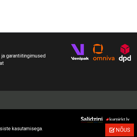
E
ja garantiitingimused
at
psiste kasutamisega.
NÕUS