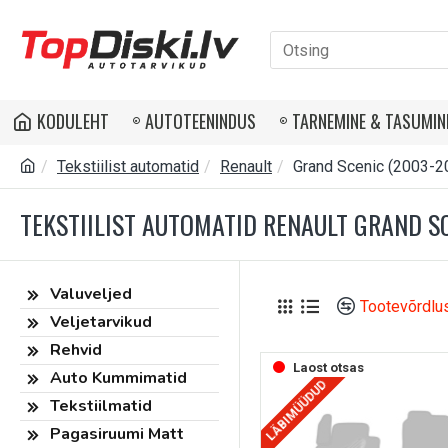
KODULEHT
AUTOTEENINDUS
TARNEMINE & TASUMIN
Tekstiilist automatid
Renault
Grand Scenic (2003-2
TEKSTIILIST AUTOMATID RENAULT GRAND S
Valuveljed
Tootevõrdlu
Veljetarvikud
Rehvid
Laost otsas
Auto Kummimatid
LÄBIMÜÜDUD
Tekstiilmatid
Pagasiruumi Matt