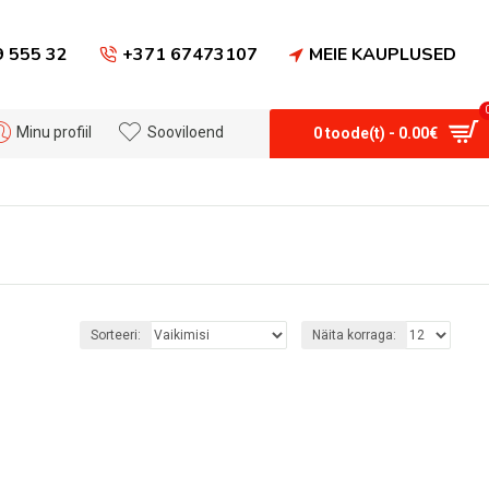
9 555 32
+371 67473107
MEIE KAUPLUSED
Minu profiil
Sooviloend
0 toode(t) - 0.00€
Sorteeri:
Näita korraga: