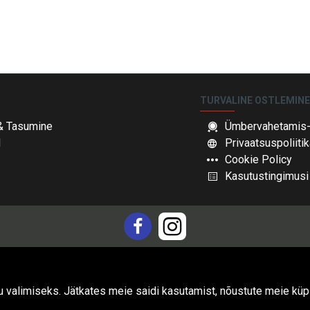
TURVALINE OSTLEMIN
& Tasumine
Ümbervahetamis- 
d
Privaatsuspoliitik
Cookie Policy
Kasutustingimusi
su valimiseks. Jätkates meie saidi kasutamist, nõustute meie kü