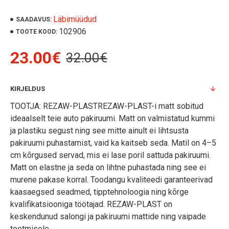
Läbimüüdud
SAADAVUS:
102906
TOOTE KOOD:
23.00€
32.00€
KIRJELDUS
TOOTJA: REZAW-PLASTREZAW-PLAST-i matt sobitud
ideaalselt teie auto pakiruumi. Matt on valmistatud kummi
ja plastiku segust ning see mitte ainult ei lihtsusta
pakiruumi puhastamist, vaid ka kaitseb seda. Matil on 4–5
cm kõrgused servad, mis ei lase poril sattuda pakiruumi.
Matt on elastne ja seda on lihtne puhastada ning see ei
murene pakase korral. Toodangu kvaliteedi garanteerivad
kaasaegsed seadmed, tipptehnoloogia ning kõrge
kvalifikatsiooniga töötajad. REZAW-PLAST on
keskendunud salongi ja pakiruumi mattide ning vaipade
tootmisele.