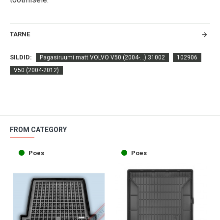
TARNE
SILDID:
Pagasiruumi matt VOLVO V50 (2004-...) 31002
102906
V50 (2004-2012)
FROM CATEGORY
Poes
Poes