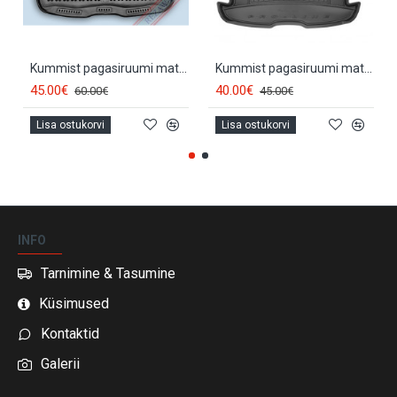
Kummist pagasiruumi matt VOLVO V50 (2004-...) 232906
Kummist pagasiruumi matt VOLVO V50 (2004-2012) FROGUM
45.00€
40.00€
60.00€
45.00€
Lisa ostukorvi
Lisa ostukorvi
INFO
Tarnimine & Tasumine
Küsimused
Kontaktid
Galerii