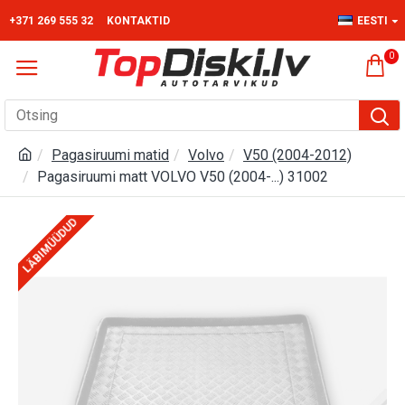
+371 269 555 32
KONTAKTID
EESTI
0
Pagasiruumi matid
Volvo
V50 (2004-2012)
Pagasiruumi matt VOLVO V50 (2004-...) 31002
LÄBIMÜÜDUD