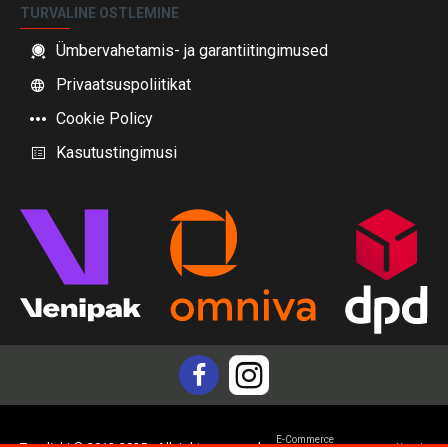
TURVALINE OSTLEMINE
Ümbervahetamis- ja garantiitingimused
Privaatsuspoliitikat
Cookie Policy
Kasutustingimusi
E-Commerce
Topdiski © 2012-2025 - All rights reserved
Yam.lv