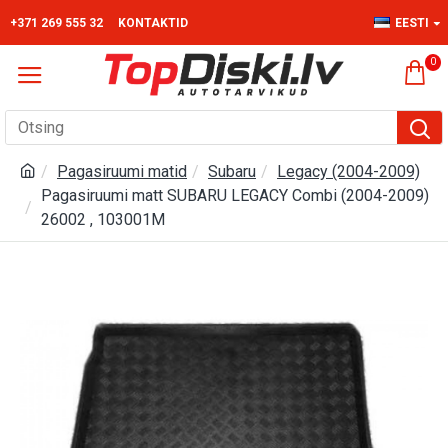
+371 269 555 32
KONTAKTID
EESTI
0
Pagasiruumi matid
Subaru
Legacy (2004-2009)
Pagasiruumi matt SUBARU LEGACY Combi (2004-2009)
26002 , 103001M