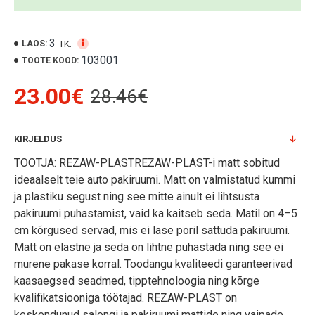
3
TK.
LAOS:
103001
TOOTE KOOD:
23.00€
28.46€
KIRJELDUS
TOOTJA: REZAW-PLASTREZAW-PLAST-i matt sobitud
ideaalselt teie auto pakiruumi. Matt on valmistatud kummi
ja plastiku segust ning see mitte ainult ei lihtsusta
pakiruumi puhastamist, vaid ka kaitseb seda. Matil on 4–5
cm kõrgused servad, mis ei lase poril sattuda pakiruumi.
Matt on elastne ja seda on lihtne puhastada ning see ei
murene pakase korral. Toodangu kvaliteedi garanteerivad
kaasaegsed seadmed, tipptehnoloogia ning kõrge
kvalifikatsiooniga töötajad. REZAW-PLAST on
keskendunud salongi ja pakiruumi mattide ning vaipade