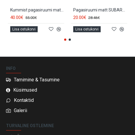
Kummist pagasiruumi matt SUBARU LEGACY Sedan (2004-2009) FROGUM
Pagasiruumi matt SUBARU LEGACY Sedan (2006-2010) 26009
40.00€
20.00€
55.00€
28.46€
Lisa ostukorvi
Lisa ostukorvi
INFO
Tarnimine & Tasumine
Küsimused
Kontaktid
Galerii
TURVALINE OSTLEMINE