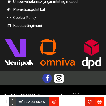
Ümbervahetamis- ja garantiitingimused
Privaatsuspoliitikat
Cookie Policy
Kasutustingimusi
E-Commerce
Topdiski © 2012-2025 - All rights reserved
Yam.lv
development by
LISA OSTUKORVI