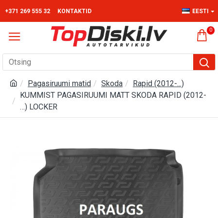
+371 269 555 32
KONTAKTID
EESTI
0
Pagasiruumi matid
Skoda
Rapid (2012-...)
KUMMIST PAGASIRUUMI MATT SKODA RAPID (2012-
…) LOCKER