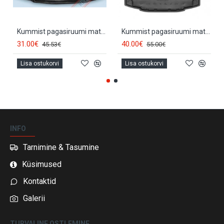
Kummist pagasiruumi matt SKODA RAPID (2012-...) 231520
Kummist pagasiruumi matt SKODA RAPID Liftback (2012-...) FROGUM
31.00€
40.00€
45.53€
55.00€
Lisa ostukorvi
Lisa ostukorvi
INFO
Tarnimine & Tasumine
Küsimused
Kontaktid
Galerii
TURVALINE OSTLEMINE