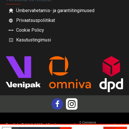
Ümbervahetamis- ja garantiitingimused
Privaatsuspoliitikat
Cookie Policy
Kasutustingimusi
E-Commerce
Topdiski © 2012-2025 - All rights reserved
Yam.lv
development by