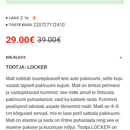
2
TK.
LAOS:
220727112410
TOOTE KOOD:
29.00€
39.00€
KIRJELDUS
TOOTJA: LOCKER
Matt sobitub suurepäraselt teie auto pakiruumi, selle kuju
vastab täpselt pakiruumi kujule. Matt on tehtud pehmest
ja vastupidavast kummist; see mitte ainult ei lihtsusta
pakiruumi puhastamist, vaid ka kaitseb seda. Kummist
pealispind takistab asjade libisemist matil. Matil on 4–6
cm kõrgused servad, mis ei lase poril sattuda pakiruumi.
Matt on elastne ja seda on lihtne puhastada ning see ei
murene pakase ja kuumuse mõjul. Tootja LOCKER on