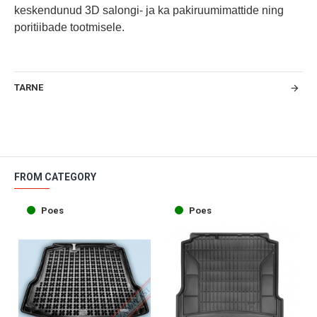
keskendunud 3D salongi- ja ka pakiruumimattide ning
poritiibade tootmisele.
TARNE
FROM CATEGORY
Poes
Poes