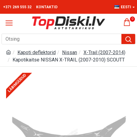
+371 269 555 32
KONTAKTID
EESTI
0
Kapoti deflektorid
Nissan
X-Trail (2007-2014)
Kapotikaitse NISSAN X-TRAIL (2007-2010) SCOUTT
LÄBIMÜÜDUD