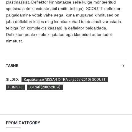
plastmassist. Deflektor kinnitatakse selle külge monteeritud
spetsiaalsete kinnituste abil (mitte teibiga). SCOUTT deflektori
paigaldamine võtab vähe aega, kuna mugavad kinnitused on
juba deflektori küljes ning kinnituskohad tuleb ainult varustada
teibiga (on komplektis kaasas) ja deflektor paigaldada.
Deflektori peale ei ole kirjutatud ega kleebitud automudeli
nimetust.
TARNE
SILDID:
Kapotikaitse NISSAN X-TRAIL (2007-2010) SCOUTT
HDNI515
X-Trail (2007-2014)
FROM CATEGORY