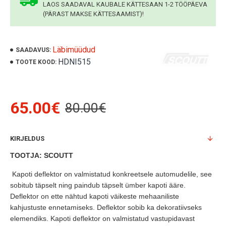
LAOS SAADAVAL KAUBALE KÄTTESAAN 1-2 TÖÖPÄEVA
(PÄRAST MAKSE KÄTTESAAMIST)!
Läbimüüdud
SAADAVUS:
HDNI515
TOOTE KOOD:
65.00€
80.00€
KIRJELDUS
TOOTJA: SCOUTT
Kapoti deflektor on valmistatud konkreetsele automudelile, see
sobitub täpselt ning paindub täpselt ümber kapoti ääre.
Deflektor on ette nähtud kapoti väikeste mehaaniliste
kahjustuste ennetamiseks. Deflektor sobib ka dekoratiivseks
elemendiks. Kapoti deflektor on valmistatud vastupidavast