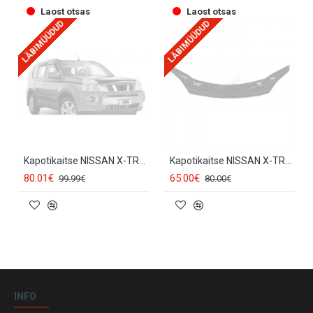
Laost otsas
Laost otsas
LÄBIMÜÜDUD
LÄBIMÜÜDUD
Kapotikaitse NISSAN X-TRAIL II (2007-2014) EGR
Kapotikaitse NISSAN X-TRAIL (2010-2014) SCOUTT
80.01€
65.00€
99.99€
80.00€
INFO