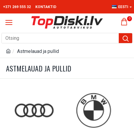
+371 269 555 32
KONTAKTID
EESTI
0
Astmelauad ja pullid
ASTMELAUAD JA PULLID