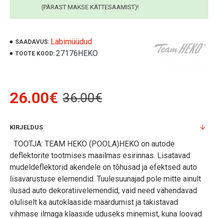
(PÄRAST MAKSE KÄTTESAAMIST)!
Läbimüüdud
SAADAVUS:
27176HEKO
TOOTE KOOD:
26.00€
36.00€
KIRJELDUS
TOOTJA: TEAM HEKO (POOLA)HEKO on autode
deflektorite tootmises maailmas esirinnas. Lisatavad
mudeldeflektorid akendele on tõhusad ja efektsed auto
lisavarustuse elemendid. Tuulesuunajad pole mitte ainult
ilusad auto dekoratiivelemendid, vaid need vähendavad
oluliselt ka autoklaaside määrdumist ja takistavad
vihmase ilmaga klaaside uduseks minemist, kuna loovad