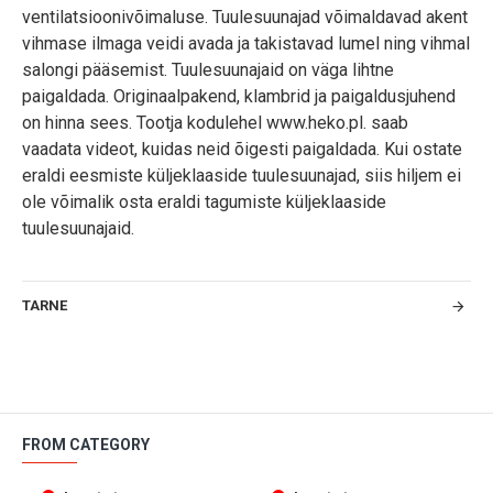
ventilatsioonivõimaluse. Tuulesuunajad võimaldavad akent
vihmase ilmaga veidi avada ja takistavad lumel ning vihmal
salongi pääsemist. Tuulesuunajaid on väga lihtne
paigaldada. Originaalpakend, klambrid ja paigaldusjuhend
on hinna sees. Tootja kodulehel www.heko.pl. saab
vaadata videot, kuidas neid õigesti paigaldada. Kui ostate
eraldi eesmiste küljeklaaside tuulesuunajad, siis hiljem ei
ole võimalik osta eraldi tagumiste küljeklaaside
tuulesuunajaid.
TARNE
FROM CATEGORY