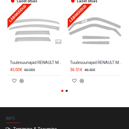
Laost otsas
Laost otsas
LÄBIMÜÜDUD
LÄBIMÜÜDUD
Tuulesuunajad RENAULT MEGANE III HB (2008-2015) SIM
Tuulesuunajad RENAULT MEGANE III HB (4tk.) (2008-...) 27177
45.00€
36.51€
60.00€
46.50€
INFO