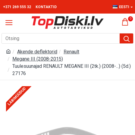
+371 269 555 32
KONTAKTID
EESTI
0
Akende deflektorid
Renault
Megane III (2008-2015)
Tuulesuunajad RENAULT MEGANE III (2tk.) (2008-...) (5d.)
27176
LÄBIMÜÜDUD