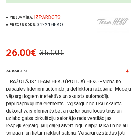
IZPĀRDOTS
PIEEJAMĪBA:
31221HEKO
PRECES KODS:
26.00€
36.00€
APRAKSTS
RAŽOTĀJS : TEAM HEKO (POLIJA) HEKO - viens no
pasaules līderiem automobīļu deflektoru ražošanā. Modeļu
vējsargi logiem ir efektīvs un skaists automobīļu
papildaprīkojuma elements . Vējsargi ir ne tikai skaists
dekoratīvais elements,bet arī uztur sānu logus tīrus un
uzlabo gaisa cirkulāciju salonā,jo rada ventilācijas
iespēju.Vējsargi ļauj daļēji atvērt logu slapjā laikā un neļauj
sniegam un lietum iekļaut salonā. Vējsargi uzstādās ļoti