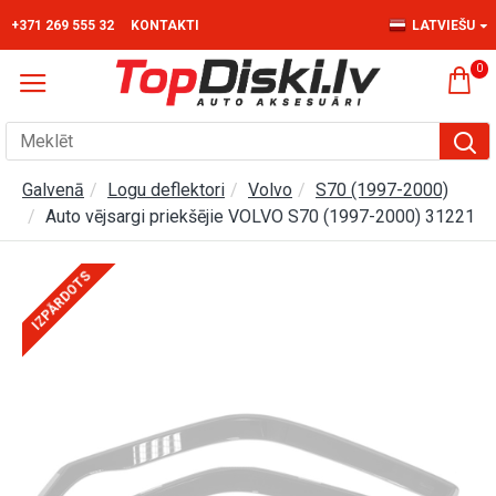
+371 269 555 32
KONTAKTI
LATVIEŠU
0
Galvenā
Logu deflektori
Volvo
S70 (1997-2000)
Auto vējsargi priekšējie VOLVO S70 (1997-2000) 31221
IZPĀRDOTS