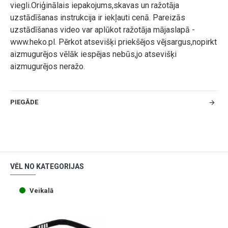
viegli.Oriģinālais iepakojums,skavas un ražotāja
uzstādīšanas instrukcija ir iekļauti cenā. Pareizās
uzstādīšanas video var aplūkot ražotāja mājaslapā -
www.heko.pl. Pērkot atsevišķi priekšējos vējsargus,nopirkt
aizmugurējos vēlāk iespējas nebūs,jo atsevišķi
aizmugurējos neražo.
PIEGĀDE
VĒL NO KATEGORIJAS
Veikalā