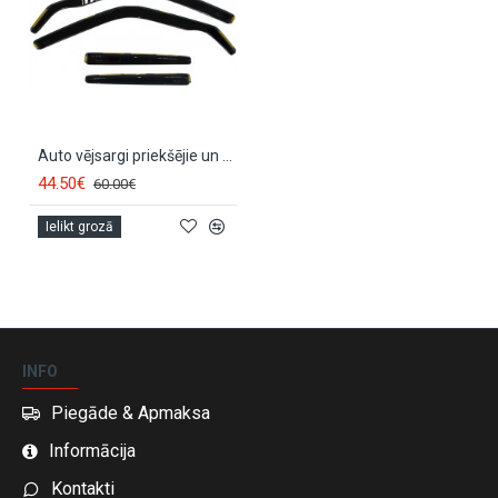
Auto vējsargi priekšējie un aizmugurējie VOLVO S70 (1997-...) 31225
44.50€
60.00€
Ielikt grozā
INFO
Piegāde & Apmaksa
Informācija
Kontakti