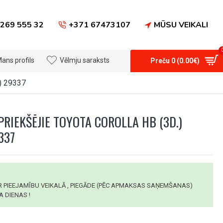
269 555 32
+371 67473107
MŪSU VEIKALI
ans profils
Vēlmju saraksts
Preču 0 (0.00€)
) 29337
PRIEKŠĒJIE TOYOTA COROLLA HB (3D.)
337
AR PIEEJAMĪBU VEIKALĀ , PIEGĀDE (PĒC APMAKSAS SAŅEMŠANAS)
 DIENAS !