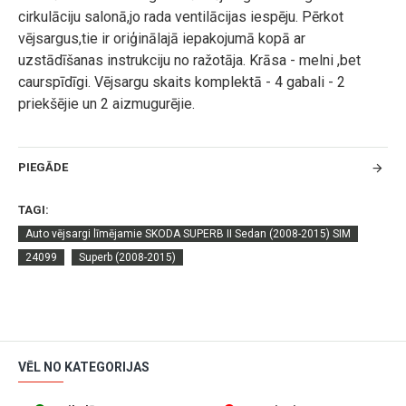
cirkulāciju salonā,jo rada ventilācijas iespēju. Pērkot
vējsargus,tie ir oriģinālajā iepakojumā kopā ar
uzstādīšanas instrukciju no ražotāja. Krāsa - melni ,bet
caurspīdīgi. Vējsargu skaits komplektā - 4 gabali - 2
priekšējie un 2 aizmugurējie.
PIEGĀDE
TAGI:
Auto vējsargi līmējamie SKODA SUPERB II Sedan (2008-2015) SIM
24099
Superb (2008-2015)
VĒL NO KATEGORIJAS