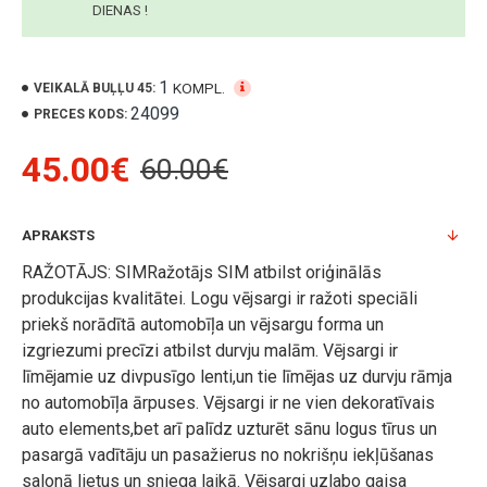
DIENAS !
1
KOMPL.
VEIKALĀ BUĻĻU 45:
24099
PRECES KODS:
45.00€
60.00€
APRAKSTS
RAŽOTĀJS: SIMRažotājs SIM atbilst oriģinālās
produkcijas kvalitātei. Logu vējsargi ir ražoti speciāli
priekš norādītā automobīļa un vējsargu forma un
izgriezumi precīzi atbilst durvju malām. Vējsargi ir
līmējamie uz divpusīgo lenti,un tie līmējas uz durvju rāmja
no automobīļa ārpuses. Vējsargi ir ne vien dekoratīvais
auto elements,bet arī palīdz uzturēt sānu logus tīrus un
pasargā vadītāju un pasažierus no nokrišņu iekļūšanas
salonā lietus un sniega laikā. Vējsargi uzlabo gaisa