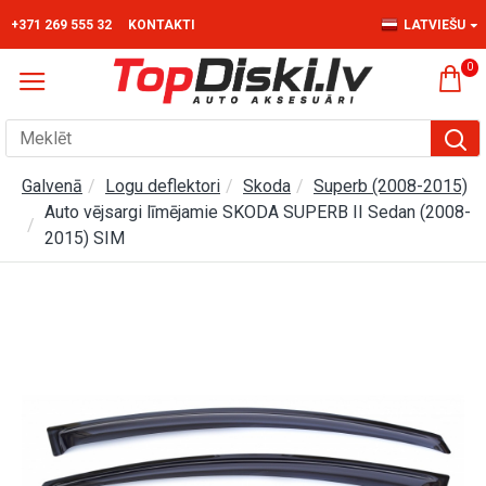
+371 269 555 32
KONTAKTI
LATVIEŠU
0
Galvenā
Logu deflektori
Skoda
Superb (2008-2015)
Auto vējsargi līmējamie SKODA SUPERB II Sedan (2008-
2015) SIM