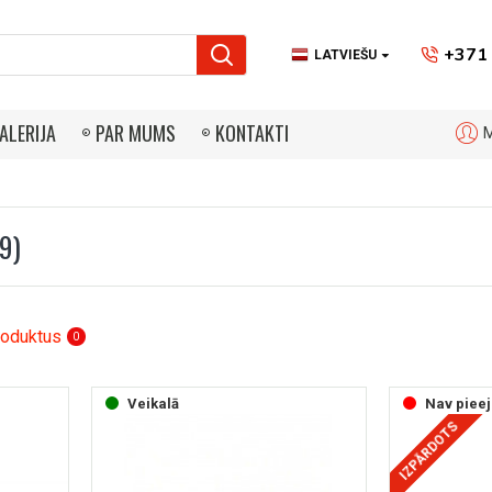
+371 
LATVIEŠU
ALERIJA
PAR MUMS
KONTAKTI
M
9)
roduktus
0
Veikalā
Nav piee
IZPĀRDOTS