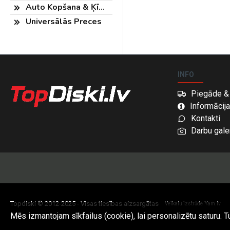
Auto Kopšana & Ķīmija
Universālās Preces
INFO
Piegāde &
Informācija
Kontakti
Darbu galer
Topdiski © 2012-2025 - Visas tiesības aizsargātas
Veikalu izstrāde
Yam.lv
Mēs izmantojam sīkfailus (cookie), lai personalizētu saturu. T