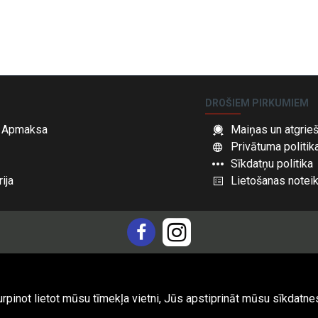
DROŠIEM PIRKUMIEM
 Apmaksa
Maiņas un atgrie
Privātuma politik
Sīkdatņu politika
ija
Lietošanas notei
urpinot lietot mūsu tīmekļa vietni, Jūs apstiprināt mūsu sīkdatne