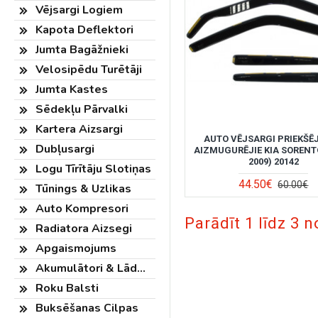
Vējsargi Logiem
Kapota Deflektori
Jumta Bagāžnieki
Velosipēdu Turētāji
Jumta Kastes
Sēdekļu Pārvalki
Kartera Aizsargi
AUTO VĒJSARGI PRIEKŠĒJ
Dubļusargi
AIZMUGURĒJIE KIA SORENTO
2009) 20142
Logu Tīrītāju Slotiņas
44.50€
60.00€
Tūnings & Uzlikas
Auto Kompresori
Parādīt 1 līdz 3 n
Radiatora Aizsegi
Apgaismojums
Akumulātori & Lādētāji
Roku Balsti
Buksēšanas Cilpas