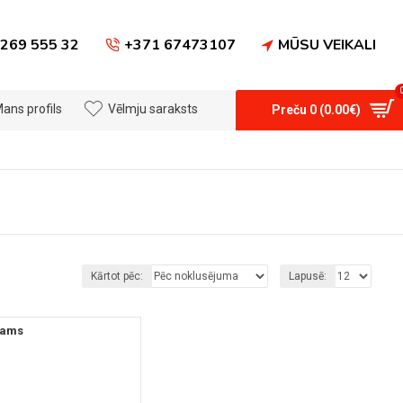
269 555 32
+371 67473107
MŪSU VEIKALI
ans profils
Vēlmju saraksts
Preču 0 (0.00€)
Kārtot pēc:
Lapusē:
jams