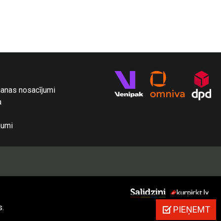
šanas nosacījumi
a
kumi
s.
PIEŅEMT