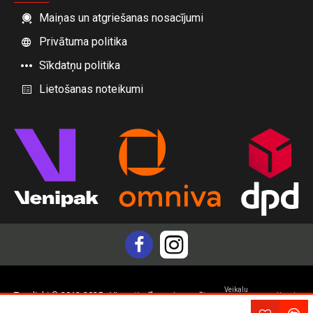
Maiņas un atgriešanas nosacījumi
Privātuma politika
Sīkdatņu politika
Lietošanas noteikumi
Veikalu
Topdiski © 2012-2025 - Visas tiesības aizsargātas
Yam.lv
izstrāde