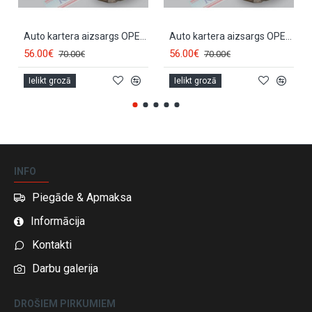
Auto kartera aizsargs OPEL SIGNUM (2003-2006) Diesel RP150806
Auto kartera aizsargs OPEL VECTRA C (2002-2008) Diesel RP150806
56.00€
56.00€
70.00€
70.00€
Ielikt grozā
Ielikt grozā
INFO
Piegāde & Apmaksa
Informācija
Kontakti
Darbu galerija
DROŠIEM PIRKUMIEM