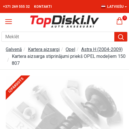
+371 269 555 32
KONTAKTI
LATVIEŠU
0
Galvenā
Kartera aizsargi
Opel
Astra H (2004-2009)
Kartera aizsarga stiprinājumi priekš OPEL modeļiem 150
807
IZPĀRDOTS