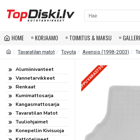
HOME
KORJAAMO
TOIMITUS & MAKSU
GALLER
Tavaratilan matot
Toyota
Avensis (1998-2003)
T
LOPPU VARASTOSTA
Alumiinivanteet
Vannetarvikkeet
Renkaat
Kumimattosarja
Kangasmattosarja
Tavaratilan Matot
Tuuliohjaimet
Konepellin Kivisuoja
Kattotelineet