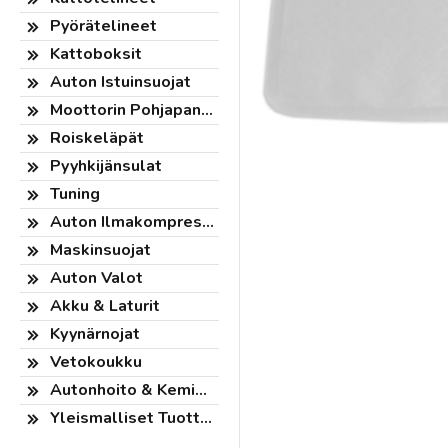
Pyörätelineet
Kattoboksit
Auton Istuinsuojat
Moottorin Pohjapanssari
Roiskeläpät
Pyyhkijänsulat
Tuning
Auton Ilmakompressorit
Maskinsuojat
Auton Valot
Akku & Laturit
Kyynärnojat
Vetokoukku
Autonhoito & Kemikaalit
Yleismalliset Tuotteet