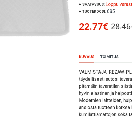
Loppu varas
SAATAVUUS:
685
TUOTEKOODI:
22.77€
28.46
KUVAUS
TOIMITUS
VALMISTAJA: REZAW-PLA
täydellisesti autosi tavar
pitämään tavaratilan siist
hyvin elastinen ja helpost
Modernien laitteiden, hui
ansiosta tuotteen korkea 
kumilattiamattojen sekä t