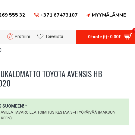
269 555 32
+371 67473107
MYYMÄLÄMME
Profiilini
Toivelista
0 tuote (t)- 0.00€
0
AUKALOMATTO TOYOTA AVENSIS HB
3020
 SUOMEEN! *
VILLA TAVAROILLA TOIMITUS KESTAA 3-4 TYÖPÄIVÄÄ (MAKSUN
KEEN)!