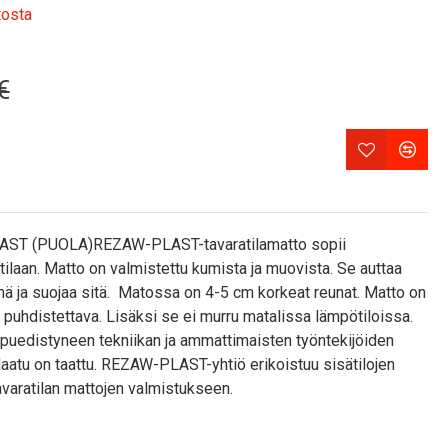
tosta
€
ST (PUOLA)REZAW-PLAST-tavaratilamatto sopii
atilaan. Matto on valmistettu kumista ja muovista. Se auttaa
inä ja suojaa sitä. Matossa on 4-5 cm korkeat reunat. Matto on
i puhdistettava. Lisäksi se ei murru matalissa lämpötiloissa.
ppuedistyneen tekniikan ja ammattimaisten työntekijöiden
laatu on taattu. REZAW-PLAST-yhtiö erikoistuu sisätilojen
avaratilan mattojen valmistukseen.