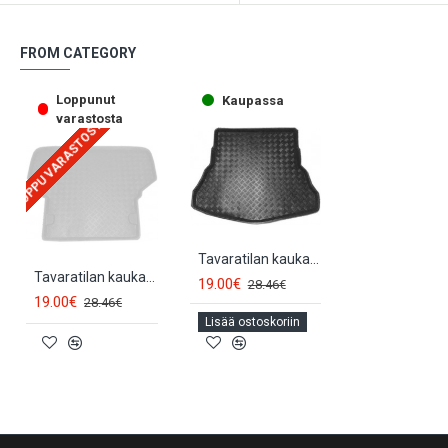
FROM CATEGORY
Loppunut
Kaupassa
varastosta
LOPPU VARASTOSTA
Tavaratilan kaukalomatto TOYOTA AVENSIS Sedan (1998-2003) 33021
Tavaratilan kaukalomatto TOYOTA AVENSIS Combi (1997-2003) 33015
19.00€
28.46€
19.00€
28.46€
Lisää ostoskoriin