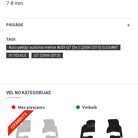
7-8 mm.
PIEGĀDE
TAGI:
Auto paklāji auduma melnie AUDI Q7 (5s.) (2006-2015) ELEGANT
31702-ELE
Q7 (2006-2015)
VĒL NO KATEGORIJAS
Nav pieejams
Veikalā
IZPĀRDOTS