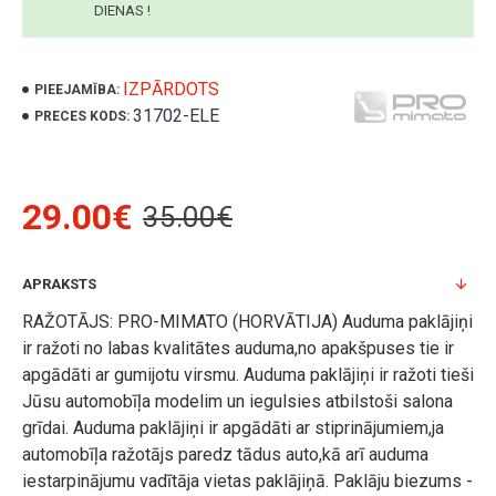
DIENAS !
IZPĀRDOTS
PIEEJAMĪBA:
31702-ELE
PRECES KODS:
29.00€
35.00€
APRAKSTS
RAŽOTĀJS: PRO-MIMATO (HORVĀTIJA) Auduma paklājiņi
ir ražoti no labas kvalitātes auduma,no apakšpuses tie ir
apgādāti ar gumijotu virsmu. Auduma paklājiņi ir ražoti tieši
Jūsu automobīļa modelim un iegulsies atbilstoši salona
grīdai. Auduma paklājiņi ir apgādāti ar stiprinājumiem,ja
automobīļa ražotājs paredz tādus auto,kā arī auduma
iestarpinājumu vadītāja vietas paklājiņā. Paklāju biezums -