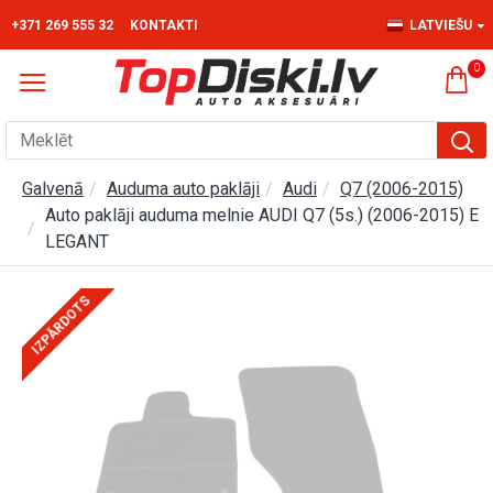
+371 269 555 32
KONTAKTI
LATVIEŠU
0
Galvenā
Auduma auto paklāji
Audi
Q7 (2006-2015)
Auto paklāji auduma melnie AUDI Q7 (5s.) (2006-2015) E
LEGANT
IZPĀRDOTS