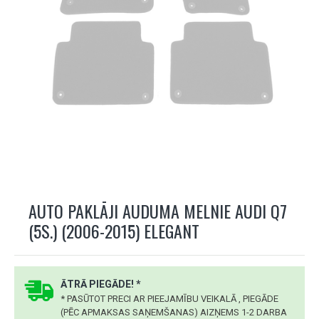
AUTO PAKLĀJI AUDUMA MELNIE AUDI Q7
(5S.) (2006-2015) ELEGANT
ĀTRĀ PIEGĀDE! *
* PASŪTOT PRECI AR PIEEJAMĪBU VEIKALĀ , PIEGĀDE
(PĒC APMAKSAS SAŅEMŠANAS) AIZŅEMS 1-2 DARBA