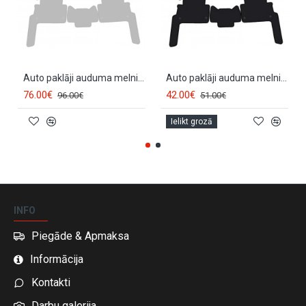
Auto paklāji auduma melnie AUDI Q7 (2006-...) LUXE
Auto paklāji auduma melnie AUDI Q7 (2006-2015) ECONOMIC
76.00€
42.00€
96.00€
51.00€
Ielikt grozā
INFO
Piegāde & Apmaksa
Informācija
Kontakti
Darbu galerija